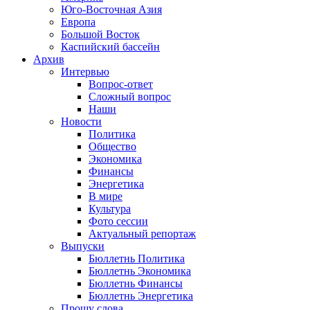
Юго-Восточная Азия
Европа
Большой Восток
Каспийский бассейн
Архив
Интервью
Вопрос-ответ
Сложный вопрос
Наши
Новости
Политика
Общество
Экономика
Финансы
Энергетика
В мире
Культура
Фото сессии
Актуальный репортаж
Выпуски
Бюллетнь Политика
Бюллетнь Экономика
Бюллетнь Финансы
Бюллетнь Энергетика
Прошу слова