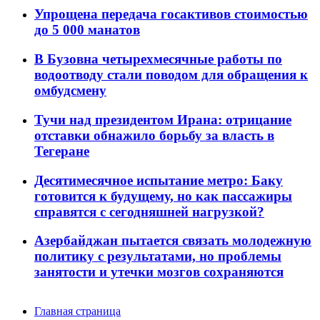
Упрощена передача госактивов стоимостью
до 5 000 манатов
В Бузовна четырехмесячные работы по
водоотводу стали поводом для обращения к
омбудсмену
Тучи над президентом Ирана: отрицание
отставки обнажило борьбу за власть в
Тегеране
Десятимесячное испытание метро: Баку
готовится к будущему, но как пассажиры
справятся с сегодняшней нагрузкой?
Азербайджан пытается связать молодежную
политику с результатами, но проблемы
занятости и утечки мозгов сохраняются
Главная страница