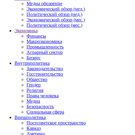
Медиа обозрение
Экономический обзор (нед.)
Политический обзор (нед.)
Экономический обзор (мес.)
Политический обзор (мес.)
Экономика
Финансы
Макроэкономика
Промышленность
Аграрный сектор
Бизнес
Внутриполитика
Законодательство
Госстроительство
Общество
Гендер
Религия
Права человека
Медиа
Безопасность
Социальная сфера
Внешполитика
Постсоветское пространство
Кавказ
Америка