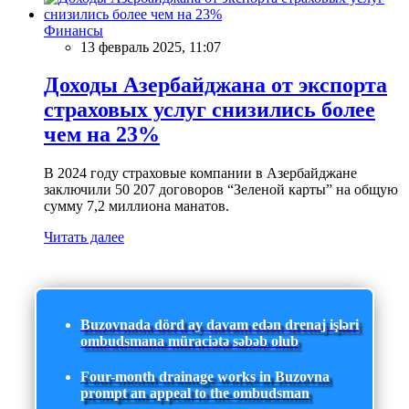
Финансы
13 февраль 2025, 11:07
Доходы Азербайджана от экспорта
страховых услуг снизились более
чем на 23%
В 2024 году страховые компании в Азербайджане
заключили 50 207 договоров “Зеленой карты” на общую
сумму 7,2 миллиона манатов.
Читать далее
Buzovnada dörd ay davam edən drenaj işləri
ombudsmana müraciətə səbəb olub
Four-month drainage works in Buzovna
prompt an appeal to the ombudsman