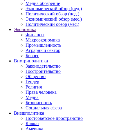
Медиа обозрение
Экономический обзор (нед.)
Политический обзор (нед.)
Экономический обзор (мес.)
Политический обзор (мес.)
Экономика
Финансы
Макроэкономика
Промышленность
Аграрный сектор
Бизнес
Внутриполитика
Законодательство
Госстроительство
Общество
Гендер
Религия
Права человека
Медиа
Безопасность
Социальная сфера
Внешполитика
Постсоветское пространство
Кавказ
Америка