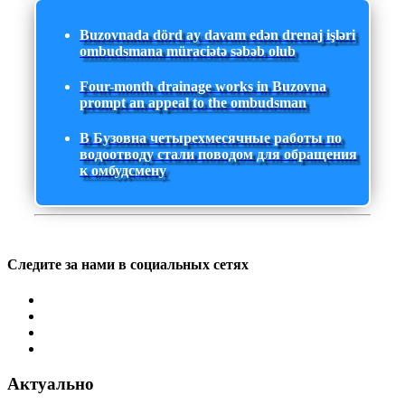
Buzovnada dörd ay davam edən drenaj işləri
ombudsmana müraciətə səbəb olub
Four-month drainage works in Buzovna
prompt an appeal to the ombudsman
В Бузовна четырехмесячные работы по
водоотводу стали поводом для обращения
к омбудсмену
Следите за нами в социальных сетях
Актуально