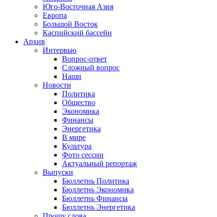
Юго-Восточная Азия
Европа
Большой Восток
Каспийский бассейн
Архив
Интервью
Вопрос-ответ
Сложный вопрос
Наши
Новости
Политика
Общество
Экономика
Финансы
Энергетика
В мире
Культура
Фото сессии
Актуальный репортаж
Выпуски
Бюллетнь Политика
Бюллетнь Экономика
Бюллетнь Финансы
Бюллетнь Энергетика
Прошу слова