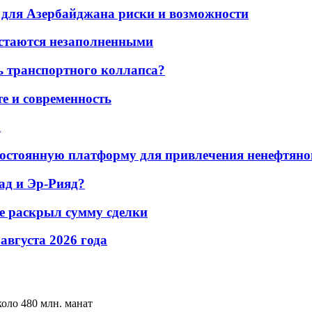
для Азербайджана риски и возможности
остаются незаполненными
ь транспортного коллапса?
е и современность
а
остоянную платформу для привлечения ненефтяно
ад и Эр-Рияд?
не раскрыл сумму сделки
 августа 2026 года
оло 480 млн. манат