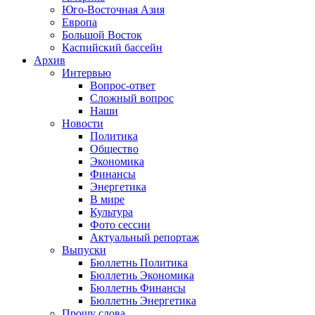
Юго-Восточная Азия
Европа
Большой Восток
Каспийский бассейн
Архив
Интервью
Вопрос-ответ
Сложный вопрос
Наши
Новости
Политика
Общество
Экономика
Финансы
Энергетика
В мире
Культура
Фото сессии
Актуальный репортаж
Выпуски
Бюллетнь Политика
Бюллетнь Экономика
Бюллетнь Финансы
Бюллетнь Энергетика
Прошу слова