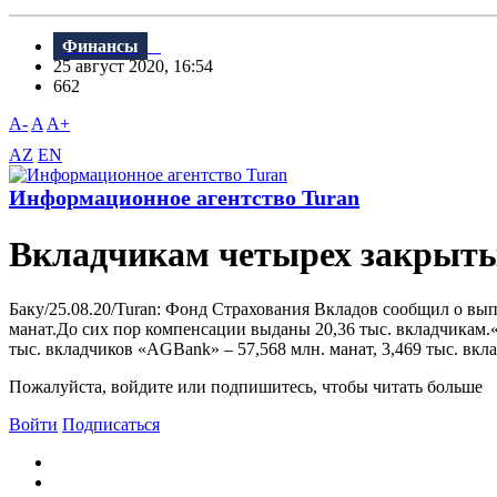
Финансы
25 август 2020, 16:54
662
A-
A
A+
AZ
EN
Информационное агентство Turan
Вкладчикам четырех закрытых
Баку/25.08.20/Turan: Фонд Страхования Вкладов сообщил о вы
манат.До сих пор компенсации выданы 20,36 тыс. вкладчикам.«8
тыс. вкладчиков «AGBank» – 57,568 млн. манат, 3,469 тыс. вкл
Пожалуйста, войдите или подпишитесь, чтобы читать больше
Войти
Подписаться