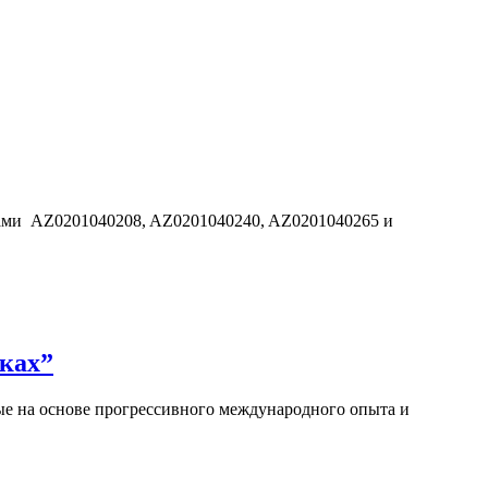
дами AZ0201040208, AZ0201040240, AZ0201040265 и
ках”
е на основе прогрессивного международного опыта и