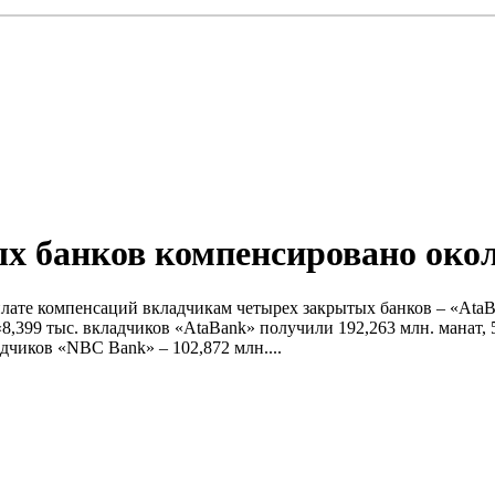
 банков компенсировано окол
плате компенсаций вкладчикам четырех закрытых банков – «Ata
,399 тыс. вкладчиков «AtaBank» получили 192,263 млн. манат, 5
адчиков «NBC Bank» – 102,872 млн....