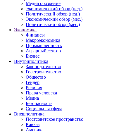
Медиа обозрение
Экономический обзор (нед.)
Политический обзор (нед.)
Экономический обзор (мес.)
Политический обзор (мес.)
Экономика
Финансы
Макроэкономика
Промышленность
Аграрный сектор
Бизнес
Внутриполитика
Законодательство
Госстроительство
Общество
Гендер
Религия
Права человека
Медиа
Безопасность
Социальная сфера
Внешполитика
Постсоветское пространство
Кавказ
Америка