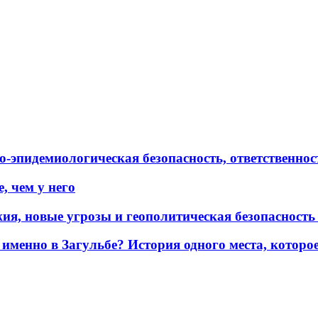
эпидемиологическая безопасность, ответственност
, чем у него
жия, новые угрозы и геополитическая безопасност
именно в Загульбе? История одного места, которо