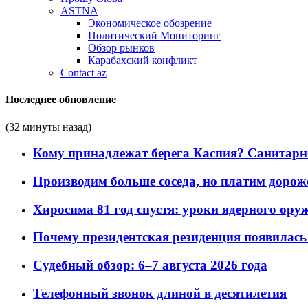
ASTNA
Экономическое обозрение
Политический Мониторинг
Обзор рынков
Карабахский конфликт
Contact az
Последнее обновление
(32 минуты назад)
Кому принадлежат берега Каспия? Санитарно-
Производим больше соседа, но платим дороже
Хиросима 81 год спустя: уроки ядерного ору
Почему президентская резиденция появилась 
Судебный обзор: 6–7 августа 2026 года
Телефонный звонок длиной в десятилетия