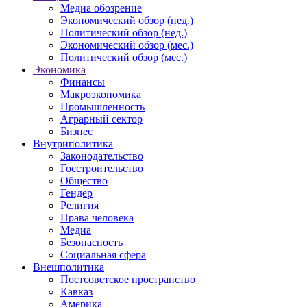
Медиа обозрение
Экономический обзор (нед.)
Политический обзор (нед.)
Экономический обзор (мес.)
Политический обзор (мес.)
Экономика
Финансы
Макроэкономика
Промышленность
Аграрный сектор
Бизнес
Внутриполитика
Законодательство
Госстроительство
Общество
Гендер
Религия
Права человека
Медиа
Безопасность
Социальная сфера
Внешполитика
Постсоветское пространство
Кавказ
Америка