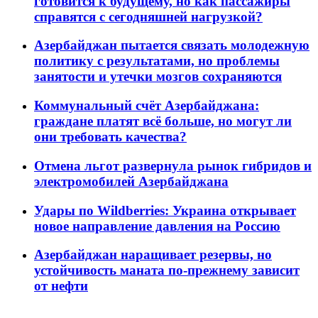
готовится к будущему, но как пассажиры
справятся с сегодняшней нагрузкой?
Азербайджан пытается связать молодежную
политику с результатами, но проблемы
занятости и утечки мозгов сохраняются
Коммунальный счёт Азербайджана:
граждане платят всё больше, но могут ли
они требовать качества?
Отмена льгот развернула рынок гибридов и
электромобилей Азербайджана
Удары по Wildberries: Украина открывает
новое направление давления на Россию
Азербайджан наращивает резервы, но
устойчивость маната по-прежнему зависит
от нефти