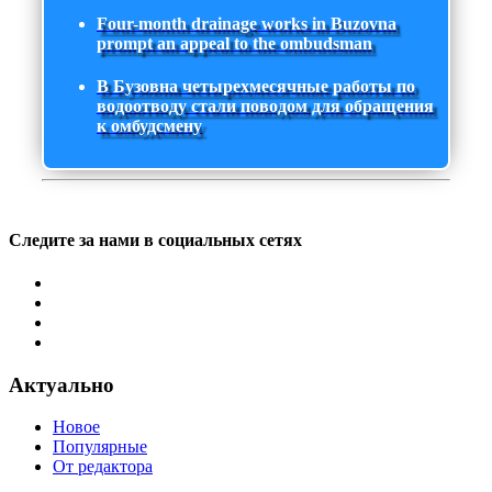
Four-month drainage works in Buzovna
prompt an appeal to the ombudsman
В Бузовна четырехмесячные работы по
водоотводу стали поводом для обращения
к омбудсмену
Следите за нами в социальных сетях
Актуально
Новое
Популярные
От редактора