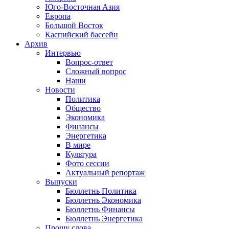
Юго-Восточная Азия
Европа
Большой Восток
Каспийский бассейн
Архив
Интервью
Вопрос-ответ
Сложный вопрос
Наши
Новости
Политика
Общество
Экономика
Финансы
Энергетика
В мире
Культура
Фото сессии
Актуальный репортаж
Выпуски
Бюллетнь Политика
Бюллетнь Экономика
Бюллетнь Финансы
Бюллетнь Энергетика
Прошу слова