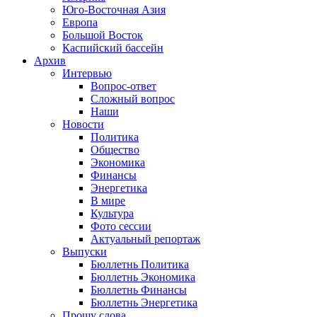
Юго-Восточная Азия
Европа
Большой Восток
Каспийский бассейн
Архив
Интервью
Вопрос-ответ
Сложный вопрос
Наши
Новости
Политика
Общество
Экономика
Финансы
Энергетика
В мире
Культура
Фото сессии
Актуальный репортаж
Выпуски
Бюллетнь Политика
Бюллетнь Экономика
Бюллетнь Финансы
Бюллетнь Энергетика
Прошу слова