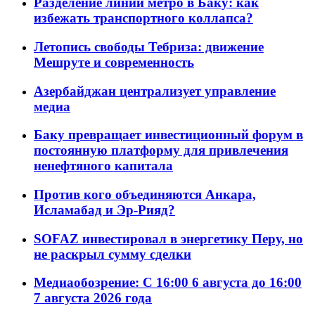
Разделение линий метро в Баку: как
избежать транспортного коллапса?
Летопись свободы Тебриза: движение
Мешруте и современность
Азербайджан централизует управление
медиа
Баку превращает инвестиционный форум в
постоянную платформу для привлечения
ненефтяного капитала
Против кого объединяются Анкара,
Исламабад и Эр-Рияд?
SOFAZ инвестировал в энергетику Перу, но
не раскрыл сумму сделки
Медиаобозрение: С 16:00 6 августа до 16:00
7 августа 2026 года