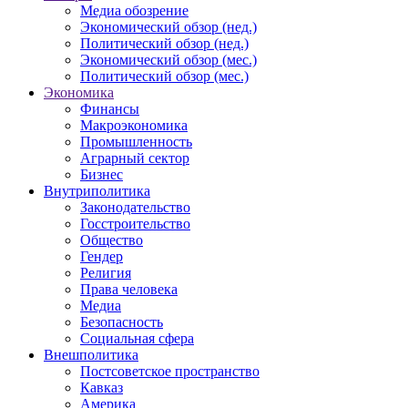
Медиа обозрение
Экономический обзор (нед.)
Политический обзор (нед.)
Экономический обзор (мес.)
Политический обзор (мес.)
Экономика
Финансы
Макроэкономика
Промышленность
Аграрный сектор
Бизнес
Внутриполитика
Законодательство
Госстроительство
Общество
Гендер
Религия
Права человека
Медиа
Безопасность
Социальная сфера
Внешполитика
Постсоветское пространство
Кавказ
Америка