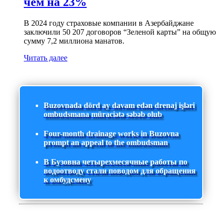
чем на 23%
В 2024 году страховые компании в Азербайджане
заключили 50 207 договоров “Зеленой карты” на общую
сумму 7,2 миллиона манатов.
Читать далее
Buzovnada dörd ay davam edən drenaj işləri
ombudsmana müraciətə səbəb olub
Four-month drainage works in Buzovna
prompt an appeal to the ombudsman
В Бузовна четырехмесячные работы по
водоотводу стали поводом для обращения
к омбудсмену