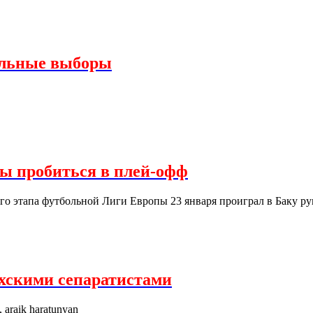
альные выборы
сы пробиться в плей-офф
ого этапа футбольной Лиги Европы 23 января проиграл в Баку р
ахскими сепаратистами
, araik haratunyan