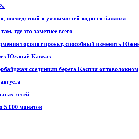
P»
в, последствий и уязвимостей водного баланса
ам, где это заметнее всего
рмения торопит проект, способный изменить Южн
рез Южный Кавказ
ербайджан соединили берега Каспия оптоволокном
 августа
льных сетей
о 5 000 манатов