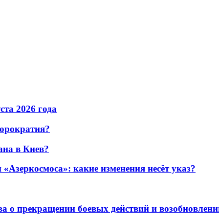
уста 2026 года
бюрократия?
ана в Киев?
«Азеркосмоса»: какие изменения несёт указ?
а о прекращении боевых действий и возобновлени