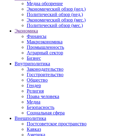
Медиа обозрение
Экономический обзор (нед.)
Политический обзор (нед.)
Экономический обзор (мес.)
Политический обзор (мес.)
Экономика
Финансы
Макроэкономика
Промышленность
Аграрный сектор
Бизнес
Внутриполитика
Законодательство
Госстроительство
Общество
Гендер
Религия
Права человека
Медиа
Безопасность
Социальная сфера
Внешполитика
Постсоветское пространство
Кавказ
Америка