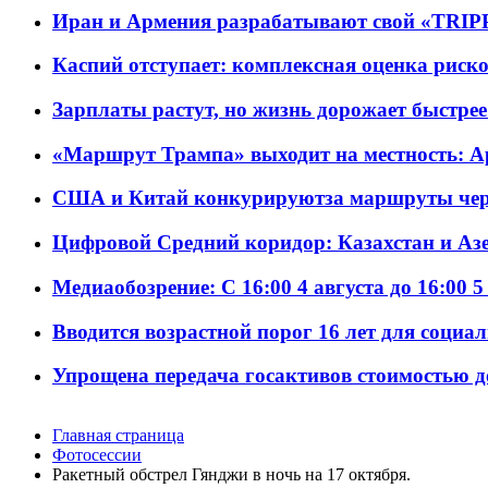
Иран и Армения разрабатывают свой «TRIP
Каспий отступает: комплексная оценка риско
Зарплаты растут, но жизнь дорожает быстрее т
«Маршрут Трампа» выходит на местность: А
США и Китай конкурируютза маршруты че
Цифровой Средний коридор: Казахстан и Аз
Медиаобозрение: С 16:00 4 августа до 16:00 5
Вводится возрастной порог 16 лет для социа
Упрощена передача госактивов стоимостью д
Главная страница
Фотосессии
Ракетный обстрел Гянджи в ночь на 17 октября.