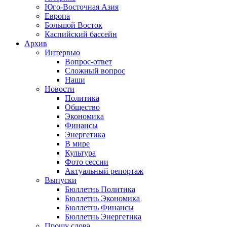
Юго-Восточная Азия
Европа
Большой Восток
Каспийский бассейн
Архив
Интервью
Вопрос-ответ
Сложный вопрос
Наши
Новости
Политика
Общество
Экономика
Финансы
Энергетика
В мире
Культура
Фото сессии
Актуальный репортаж
Выпуски
Бюллетнь Политика
Бюллетнь Экономика
Бюллетнь Финансы
Бюллетнь Энергетика
Прошу слова