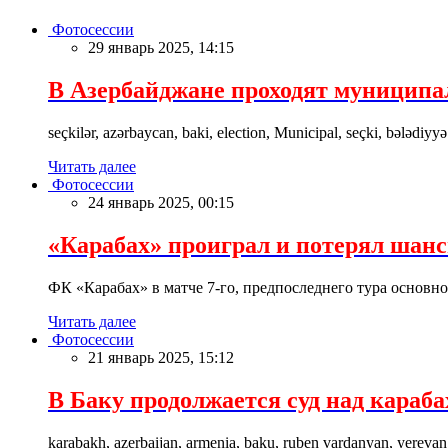
Фотосессии
29 январь 2025, 14:15
В Азербайджане проходят муницип
seçkilər, azərbaycan, baki, election, Municipal, seçki, bələdiyyə
Читать далее
Фотосессии
24 январь 2025, 00:15
«Карабах» проиграл и потерял шан
ФК «Карабах» в матче 7-го, предпоследнего тура основн
Читать далее
Фотосессии
21 январь 2025, 15:12
В Баку продолжается суд над караб
karabakh, azerbaijan, armenia, baku, ruben vardanyan, yerevan