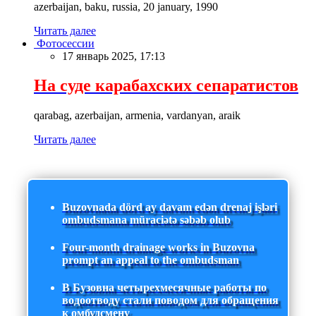
azerbaijan, baku, russia, 20 january, 1990
Читать далее
Фотосессии
17 январь 2025, 17:13
На суде карабахских сепаратистов
qarabag, azerbaijan, armenia, vardanyan, araik
Читать далее
Buzovnada dörd ay davam edən drenaj işləri
ombudsmana müraciətə səbəb olub
Four-month drainage works in Buzovna
prompt an appeal to the ombudsman
В Бузовна четырехмесячные работы по
водоотводу стали поводом для обращения
к омбудсмену