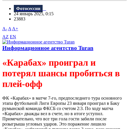
Фотосессии
24 январь 2025, 0:15
23883
A-
A
A+
AZ
EN
Информационное агентство Turan
«Карабах» проиграл и
потерял шансы пробиться в
плей-офф
ФК «Карабах» в матче 7-го, предпоследнего тура основного
этапа футбольной Лиги Европы 23 января проиграл в Баку
румынской команда ФКСБ со счетом 2:3. По ходу матча
«Карабах» дважды вел в счете, но в итоге уступил.
Примечательно, что все три гола гости забили после
розыгрыша угловых ударов. Это поражение лишило