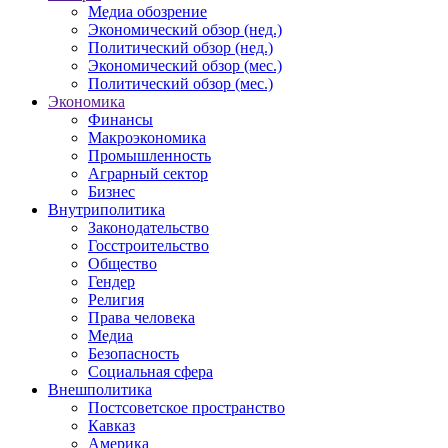
Медиа обозрение
Экономический обзор (нед.)
Политический обзор (нед.)
Экономический обзор (мес.)
Политический обзор (мес.)
Экономика
Финансы
Макроэкономика
Промышленность
Аграрный сектор
Бизнес
Внутриполитика
Законодательство
Госстроительство
Общество
Гендер
Религия
Права человека
Медиа
Безопасность
Социальная сфера
Внешполитика
Постсоветское пространство
Кавказ
Америка