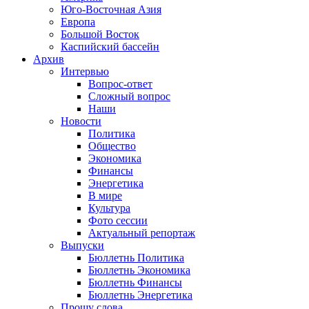
Юго-Восточная Азия
Европа
Большой Восток
Каспийский бассейн
Архив
Интервью
Вопрос-ответ
Сложный вопрос
Наши
Новости
Политика
Общество
Экономика
Финансы
Энергетика
В мире
Культура
Фото сессии
Актуальный репортаж
Выпуски
Бюллетнь Политика
Бюллетнь Экономика
Бюллетнь Финансы
Бюллетнь Энергетика
Прошу слова