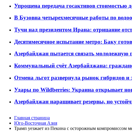
Упрощена передача госактивов стоимостью д
В Бузовна четырехмесячные работы по водоо
Тучи над президентом Ирана: отрицание отст
Десятимесячное испытание метро: Баку готов
Азербайджан пытается связать молодежную п
Коммунальный счёт Азербайджана: граждане 
Отмена льгот развернула рынок гибридов и
Удары по Wildberries: Украина открывает но
Азербайджан наращивает резервы, но устойч
Главная страница
Юго-Восточная Азия
Трамп уезжает из Пекина с осторожным компромиссом м