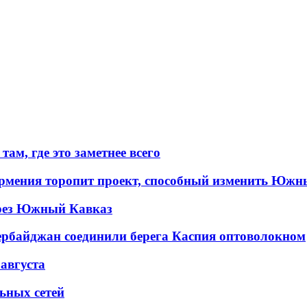
ам, где это заметнее всего
рмения торопит проект, способный изменить Южн
рез Южный Кавказ
ербайджан соединили берега Каспия оптоволокном
 августа
льных сетей