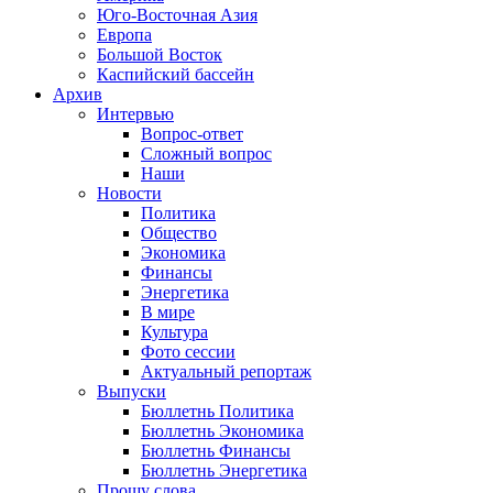
Юго-Восточная Азия
Европа
Большой Восток
Каспийский бассейн
Архив
Интервью
Вопрос-ответ
Сложный вопрос
Наши
Новости
Политика
Общество
Экономика
Финансы
Энергетика
В мире
Культура
Фото сессии
Актуальный репортаж
Выпуски
Бюллетнь Политика
Бюллетнь Экономика
Бюллетнь Финансы
Бюллетнь Энергетика
Прошу слова