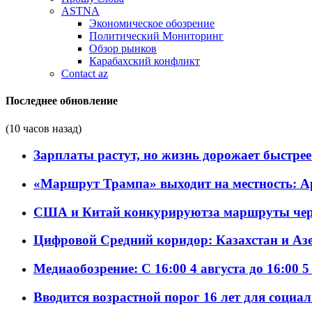
ASTNA
Экономическое обозрение
Политический Мониторинг
Обзор рынков
Карабахский конфликт
Contact az
Последнее обновление
(10 часов назад)
Зарплаты растут, но жизнь дорожает быстрее т
«Маршрут Трампа» выходит на местность: А
США и Китай конкурируютза маршруты че
Цифровой Средний коридор: Казахстан и Аз
Медиаобозрение: С 16:00 4 августа до 16:00 5
Вводится возрастной порог 16 лет для социа