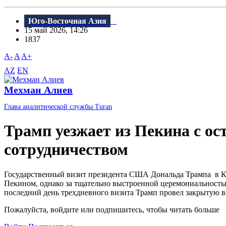
Юго-Восточная Азия
15 май 2026, 14:26
1837
A-
A
A+
AZ
EN
Мехман Алиев
Глава аналитической службы Turan
Трамп уезжает из Пекина с о
сотрудничеством
Государственный визит президента США Дональда Трампа в К
Пекином, однако за тщательно выстроенной церемониальность
последний день трехдневного визита Трамп провел закрытую в
Пожалуйста, войдите или подпишитесь, чтобы читать больше