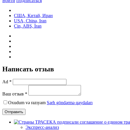
Войти
Подписаться
США, Китай, Иран
USA, China, Iran
Çin, ABŞ, İran
Написать отзыв
Ad *
Ваш отзыв *
Oxudum və razıyam
Şərh göndərmə qaydaları
Отправить
Экспресс-анализ