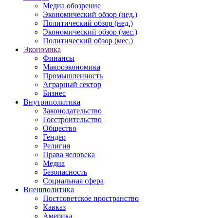
Медиа обозрение
Экономический обзор (нед.)
Политический обзор (нед.)
Экономический обзор (мес.)
Политический обзор (мес.)
Экономика
Финансы
Макроэкономика
Промышленность
Аграрный сектор
Бизнес
Внутриполитика
Законодательство
Госстроительство
Общество
Гендер
Религия
Права человека
Медиа
Безопасность
Социальная сфера
Внешполитика
Постсоветское пространство
Кавказ
Америка