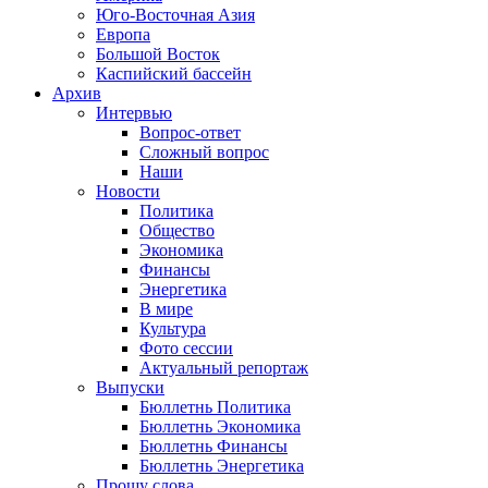
Юго-Восточная Азия
Европа
Большой Восток
Каспийский бассейн
Архив
Интервью
Вопрос-ответ
Сложный вопрос
Наши
Новости
Политика
Общество
Экономика
Финансы
Энергетика
В мире
Культура
Фото сессии
Актуальный репортаж
Выпуски
Бюллетнь Политика
Бюллетнь Экономика
Бюллетнь Финансы
Бюллетнь Энергетика
Прошу слова