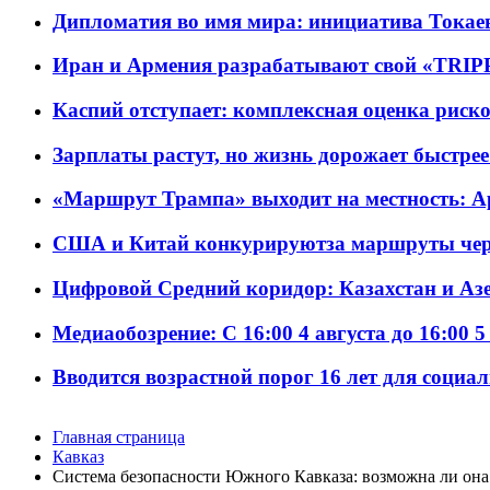
Дипломатия во имя мира: инициатива Токаев
Иран и Армения разрабатывают свой «TRIP
Каспий отступает: комплексная оценка риско
Зарплаты растут, но жизнь дорожает быстрее т
«Маршрут Трампа» выходит на местность: А
США и Китай конкурируютза маршруты че
Цифровой Средний коридор: Казахстан и Аз
Медиаобозрение: С 16:00 4 августа до 16:00 5
Вводится возрастной порог 16 лет для социа
Главная страница
Кавказ
Система безопасности Южного Кавказа: возможна ли она