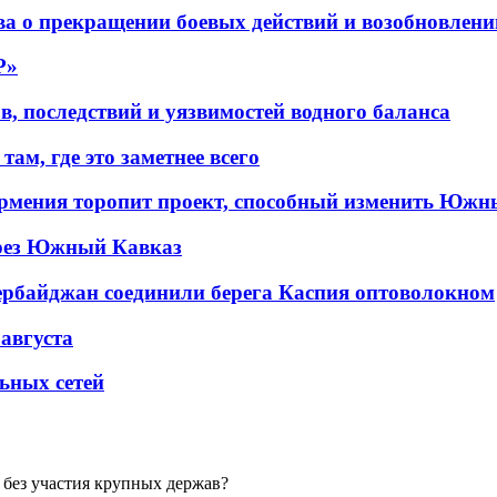
а о прекращении боевых действий и возобновлени
P»
в, последствий и уязвимостей водного баланса
ам, где это заметнее всего
рмения торопит проект, способный изменить Южн
рез Южный Кавказ
ербайджан соединили берега Каспия оптоволокном
 августа
льных сетей
 без участия крупных держав?