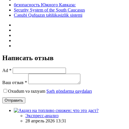
безопасность Южного Кавказа:
Security System of the South Caucasus
Cənubi Qafqazın təhlükəsizlik sistemi
Написать отзыв
Ad *
Ваш отзыв *
Oxudum və razıyam
Şərh göndərmə qaydaları
Отправить
Экспресс-анализ
28 апрель 2026 13:31