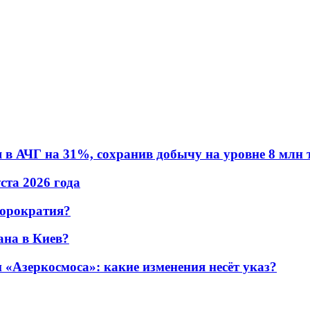
в АЧГ на 31%, сохранив добычу на уровне 8 млн 
уста 2026 года
бюрократия?
ана в Киев?
«Азеркосмоса»: какие изменения несёт указ?