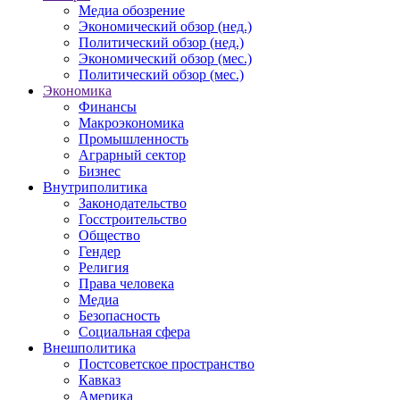
Медиа обозрение
Экономический обзор (нед.)
Политический обзор (нед.)
Экономический обзор (мес.)
Политический обзор (мес.)
Экономика
Финансы
Макроэкономика
Промышленность
Аграрный сектор
Бизнес
Внутриполитика
Законодательство
Госстроительство
Общество
Гендер
Религия
Права человека
Медиа
Безопасность
Социальная сфера
Внешполитика
Постсоветское пространство
Кавказ
Америка