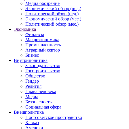
Медиа обозрение
Экономический обзор (нед.)
Политический обзор (нед.)
Экономический обзор (мес.)
Политический обзор (мес.)
Экономика
Финансы
Макроэкономика
Промышленность
Аграрный сектор
Бизнес
Внутриполитика
Законодательство
Госстроительство
Общество
Гендер
Религия
Права человека
Медиа
Безопасность
Социальная сфера
Внешполитика
Постсоветское пространство
Кавказ
Америка