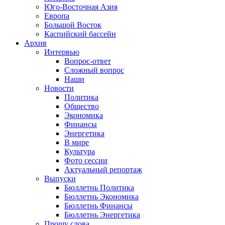
Юго-Восточная Азия
Европа
Большой Восток
Каспийский бассейн
Архив
Интервью
Вопрос-ответ
Сложный вопрос
Наши
Новости
Политика
Общество
Экономика
Финансы
Энергетика
В мире
Культура
Фото сессии
Актуальный репортаж
Выпуски
Бюллетнь Политика
Бюллетнь Экономика
Бюллетнь Финансы
Бюллетнь Энергетика
Прошу слова