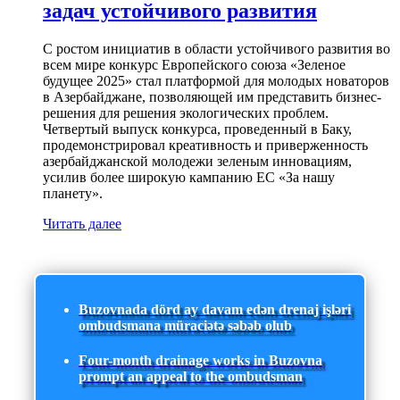
задач устойчивого развития
С ростом инициатив в области устойчивого развития во
всем мире конкурс Европейского союза «Зеленое
будущее 2025» стал платформой для молодых новаторов
в Азербайджане, позволяющей им представить бизнес-
решения для решения экологических проблем.
Четвертый выпуск конкурса, проведенный в Баку,
продемонстрировал креативность и приверженность
азербайджанской молодежи зеленым инновациям,
усилив более широкую кампанию ЕС «За нашу
планету».
Читать далее
Buzovnada dörd ay davam edən drenaj işləri
ombudsmana müraciətə səbəb olub
Four-month drainage works in Buzovna
prompt an appeal to the ombudsman