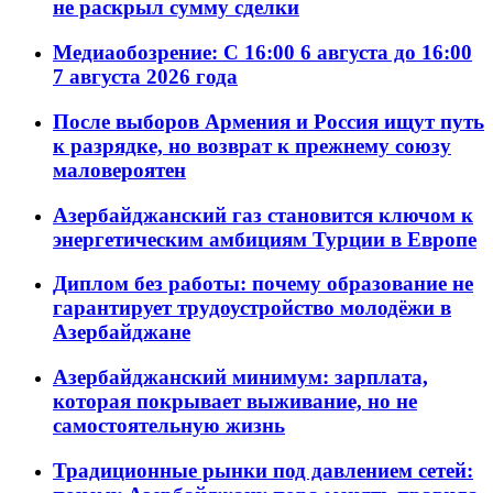
не раскрыл сумму сделки
Медиаобозрение: С 16:00 6 августа до 16:00
7 августа 2026 года
После выборов Армения и Россия ищут путь
к разрядке, но возврат к прежнему союзу
маловероятен
Азербайджанский газ становится ключом к
энергетическим амбициям Турции в Европе
Диплом без работы: почему образование не
гарантирует трудоустройство молодёжи в
Азербайджане
Азербайджанский минимум: зарплата,
которая покрывает выживание, но не
самостоятельную жизнь
Традиционные рынки под давлением сетей: