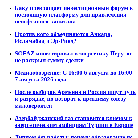
Баку превращает инвестиционный форум в
постоянную платформу для привлечения
ненефтяного капитала
Против кого объединяются Анкара,
Исламабад и Эр-Рияд?
SOFAZ инвестировал в энергетику Перу, но
не раскрыл сумму сделки
Медиаобозрение: С 16:00 6 августа до 16:00
7 августа 2026 года
После выборов Армения и Россия ищут путь
к разрядке, но возврат к прежнему союзу
маловероятен
Азербайджанский газ становится ключом к
энергетическим амбициям Турции в Европе
Диплом без работы: почему образование не