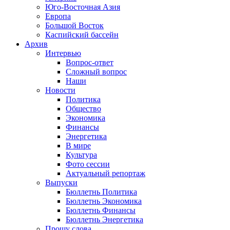
Юго-Восточная Азия
Европа
Большой Восток
Каспийский бассейн
Архив
Интервью
Вопрос-ответ
Сложный вопрос
Наши
Новости
Политика
Общество
Экономика
Финансы
Энергетика
В мире
Культура
Фото сессии
Актуальный репортаж
Выпуски
Бюллетнь Политика
Бюллетнь Экономика
Бюллетнь Финансы
Бюллетнь Энергетика
Прошу слова