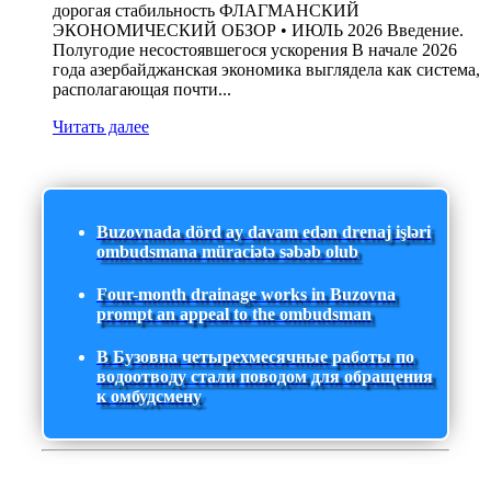
дорогая стабильность ФЛАГМАНСКИЙ
ЭКОНОМИЧЕСКИЙ ОБЗОР • ИЮЛЬ 2026 Введение.
Полугодие несостоявшегося ускорения В начале 2026
года азербайджанская экономика выглядела как система,
располагающая почти...
Читать далее
Buzovnada dörd ay davam edən drenaj işləri
ombudsmana müraciətə səbəb olub
Four-month drainage works in Buzovna
prompt an appeal to the ombudsman
В Бузовна четырехмесячные работы по
водоотводу стали поводом для обращения
к омбудсмену