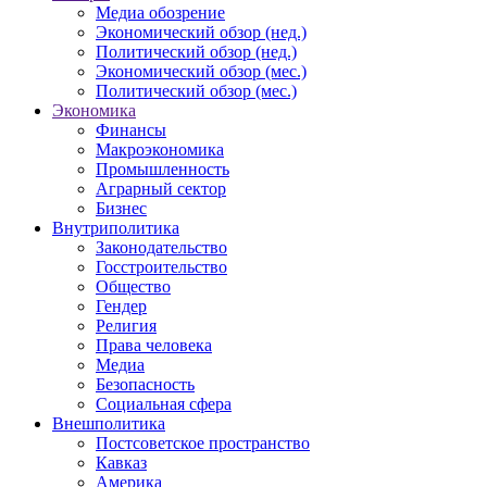
Медиа обозрение
Экономический обзор (нед.)
Политический обзор (нед.)
Экономический обзор (мес.)
Политический обзор (мес.)
Экономика
Финансы
Макроэкономика
Промышленность
Аграрный сектор
Бизнес
Внутриполитика
Законодательство
Госстроительство
Общество
Гендер
Религия
Права человека
Медиа
Безопасность
Социальная сфера
Внешполитика
Постсоветское пространство
Кавказ
Америка