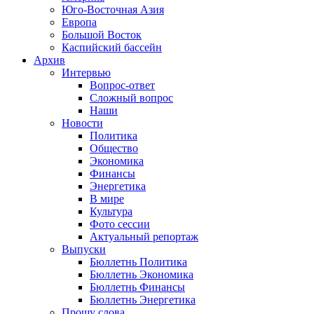
Юго-Восточная Азия
Европа
Большой Восток
Каспийский бассейн
Архив
Интервью
Вопрос-ответ
Сложный вопрос
Наши
Новости
Политика
Общество
Экономика
Финансы
Энергетика
В мире
Культура
Фото сессии
Актуальный репортаж
Выпуски
Бюллетнь Политика
Бюллетнь Экономика
Бюллетнь Финансы
Бюллетнь Энергетика
Прошу слова