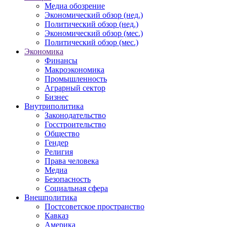
Медиа обозрение
Экономический обзор (нед.)
Политический обзор (нед.)
Экономический обзор (мес.)
Политический обзор (мес.)
Экономика
Финансы
Макроэкономика
Промышленность
Аграрный сектор
Бизнес
Внутриполитика
Законодательство
Госстроительство
Общество
Гендер
Религия
Права человека
Медиа
Безопасность
Социальная сфера
Внешполитика
Постсоветское пространство
Кавказ
Америка