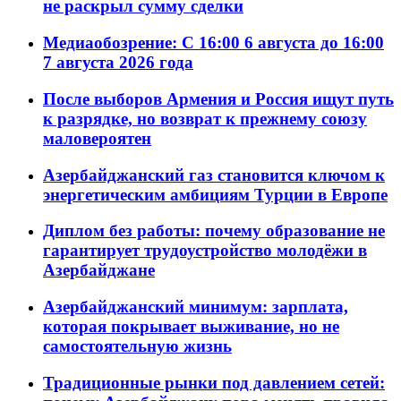
не раскрыл сумму сделки
Медиаобозрение: С 16:00 6 августа до 16:00
7 августа 2026 года
После выборов Армения и Россия ищут путь
к разрядке, но возврат к прежнему союзу
маловероятен
Азербайджанский газ становится ключом к
энергетическим амбициям Турции в Европе
Диплом без работы: почему образование не
гарантирует трудоустройство молодёжи в
Азербайджане
Азербайджанский минимум: зарплата,
которая покрывает выживание, но не
самостоятельную жизнь
Традиционные рынки под давлением сетей: