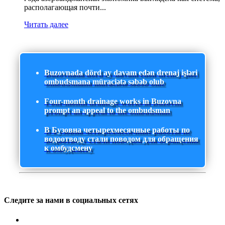
располагающая почти...
Читать далее
Buzovnada dörd ay davam edən drenaj işləri
ombudsmana müraciətə səbəb olub
Four-month drainage works in Buzovna
prompt an appeal to the ombudsman
В Бузовна четырехмесячные работы по
водоотводу стали поводом для обращения
к омбудсмену
Следите за нами в социальных сетях