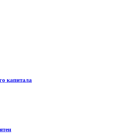
го капитала
ятен