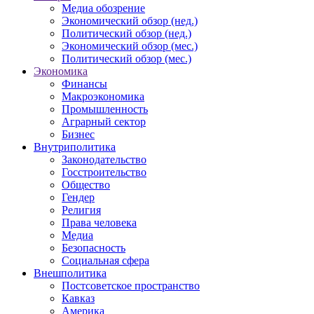
Медиа обозрение
Экономический обзор (нед.)
Политический обзор (нед.)
Экономический обзор (мес.)
Политический обзор (мес.)
Экономика
Финансы
Макроэкономика
Промышленность
Аграрный сектор
Бизнес
Внутриполитика
Законодательство
Госстроительство
Общество
Гендер
Религия
Права человека
Медиа
Безопасность
Социальная сфера
Внешполитика
Постсоветское пространство
Кавказ
Америка