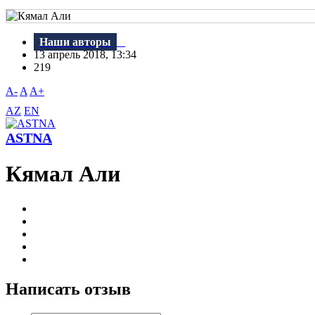
Наши авторы
13 апрель 2018, 13:34
219
A-
A
A+
AZ
EN
ASTNA
Кямал Али
Написать отзыв