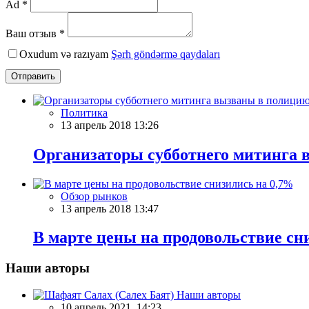
Ad *
Ваш отзыв *
Oxudum və razıyam
Şərh göndərmə qaydaları
Отправить
Политика
13 апрель 2018 13:26
Организаторы субботнего митинга
Обзор рынков
13 апрель 2018 13:47
В марте цены на продовольствие сн
Наши авторы
Наши авторы
10 апрель 2021, 14:23