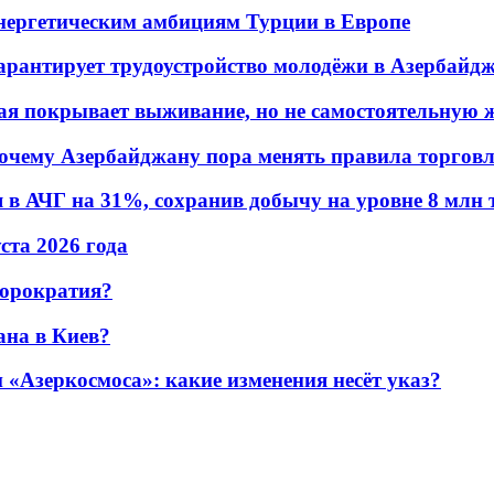
энергетическим амбициям Турции в Европе
гарантирует трудоустройство молодёжи в Азербайд
ая покрывает выживание, но не самостоятельную 
почему Азербайджану пора менять правила торгов
в АЧГ на 31%, сохранив добычу на уровне 8 млн 
уста 2026 года
бюрократия?
ана в Киев?
«Азеркосмоса»: какие изменения несёт указ?