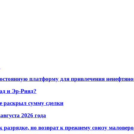
а
остоянную платформу для привлечения ненефтяно
ад и Эр-Рияд?
не раскрыл сумму сделки
 августа 2026 года
 разрядке, но возврат к прежнему союзу маловеро