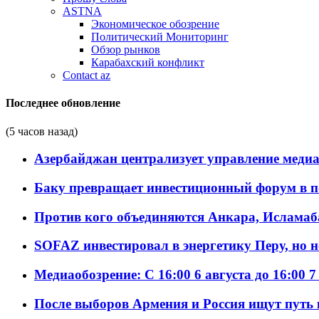
ASTNA
Экономическое обозрение
Политический Мониторинг
Обзор рынков
Карабахский конфликт
Contact az
Последнее обновление
(5 часов назад)
Азербайджан централизует управление меди
Баку превращает инвестиционный форум в п
Против кого объединяются Анкара, Исламаб
SOFAZ инвестировал в энергетику Перу, но 
Медиаобозрение: С 16:00 6 августа до 16:00 7
После выборов Армения и Россия ищут путь к