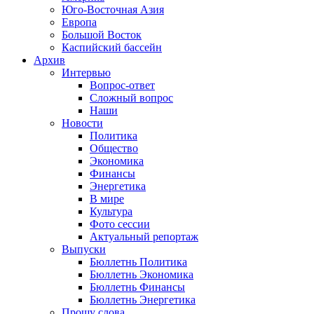
Юго-Восточная Азия
Европа
Большой Восток
Каспийский бассейн
Архив
Интервью
Вопрос-ответ
Сложный вопрос
Наши
Новости
Политика
Общество
Экономика
Финансы
Энергетика
В мире
Культура
Фото сессии
Актуальный репортаж
Выпуски
Бюллетнь Политика
Бюллетнь Экономика
Бюллетнь Финансы
Бюллетнь Энергетика
Прошу слова