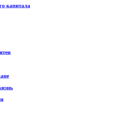
го капитала
ятен
жане
жизнь
ли