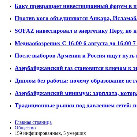
Баку превращает инвестиционный форум в п
Против кого объединяются Анкара, Исламаб
SOFAZ инвестировал в энергетику Перу, но 
Медиаобозрение: С 16:00 6 августа до 16:00 7
После выборов Армения и Россия ищут путь к
Азербайджанский газ становится ключом к 
Диплом без работы: почему образование не 
Азербайджанский минимум: зарплата, котор
Традиционные рынки под давлением сетей: 
Главная страница
Общество
159 инфицированных, 5 умерших