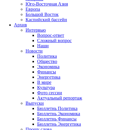
Юго-Восточная Азия
Европа
Большой Восток
Каспийский бассейн
Архив
Интервью
Вопрос-ответ
Сложный вопрос
Наши
Новости
Политика
Общество
Экономика
Финансы
Энергетика
В мире
Культура
Фото сессии
Актуальный репортаж
Выпуски
Бюллетнь Политика
Бюллетнь Экономика
Бюллетнь Финансы
Бюллетнь Энергетика
Прошу слова