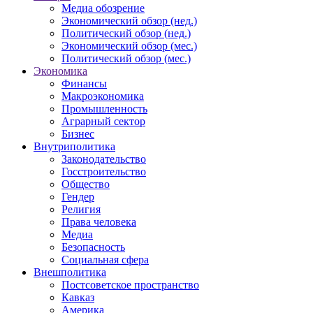
Медиа обозрение
Экономический обзор (нед.)
Политический обзор (нед.)
Экономический обзор (мес.)
Политический обзор (мес.)
Экономика
Финансы
Макроэкономика
Промышленность
Аграрный сектор
Бизнес
Внутриполитика
Законодательство
Госстроительство
Общество
Гендер
Религия
Права человека
Медиа
Безопасность
Социальная сфера
Внешполитика
Постсоветское пространство
Кавказ
Америка