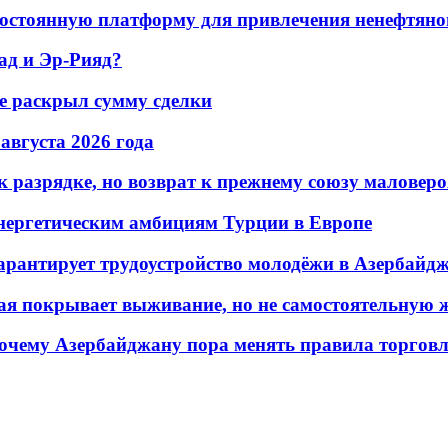
остоянную платформу для привлечения ненефтяно
ад и Эр-Рияд?
не раскрыл сумму сделки
 августа 2026 года
 разрядке, но возврат к прежнему союзу маловеро
энергетическим амбициям Турции в Европе
гарантирует трудоустройство молодёжи в Азербайд
ая покрывает выживание, но не самостоятельную 
почему Азербайджану пора менять правила торгов