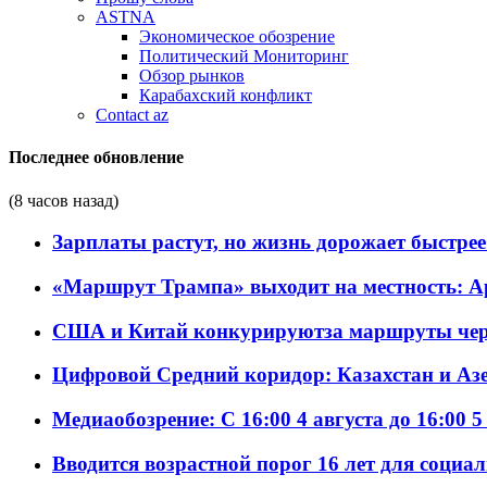
ASTNA
Экономическое обозрение
Политический Мониторинг
Обзор рынков
Карабахский конфликт
Contact az
Последнее обновление
(8 часов назад)
Зарплаты растут, но жизнь дорожает быстрее т
«Маршрут Трампа» выходит на местность: А
США и Китай конкурируютза маршруты че
Цифровой Средний коридор: Казахстан и Аз
Медиаобозрение: С 16:00 4 августа до 16:00 5
Вводится возрастной порог 16 лет для социа