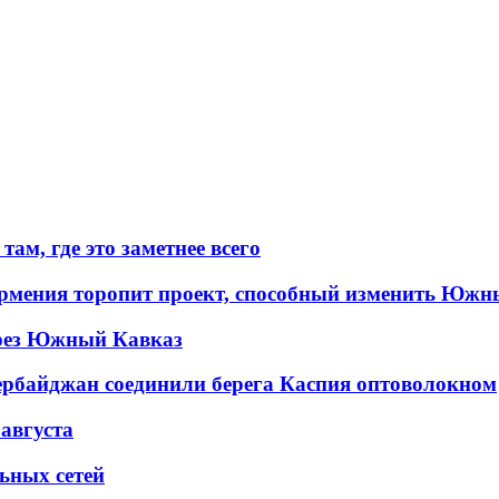
ам, где это заметнее всего
рмения торопит проект, способный изменить Южн
рез Южный Кавказ
ербайджан соединили берега Каспия оптоволокном
 августа
льных сетей