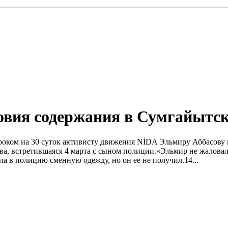
овия содержания в Сумгайытс
роком на 30 суток активисту движения NİDA Эльмиру Аббасову 
ва, встретившаяся 4 марта с сыном полиции.«Эльмир не жаловалс
ла в полицию сменную одежду, но он ее не получил.14...