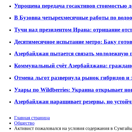
Упрощена передача госактивов стоимостью д
В Бузовна четырехмесячные работы по водоо
Тучи над президентом Ирана: отрицание отст
Десятимесячное испытание метро: Баку готов
Азербайджан пытается связать молодежную п
Коммунальный счёт Азербайджана: граждане 
Отмена льгот развернула рынок гибридов и
Удары по Wildberries: Украина открывает но
Азербайджан наращивает резервы, но устойч
Главная страница
Общество
Активист пожаловался на условия содержания в Сумгай