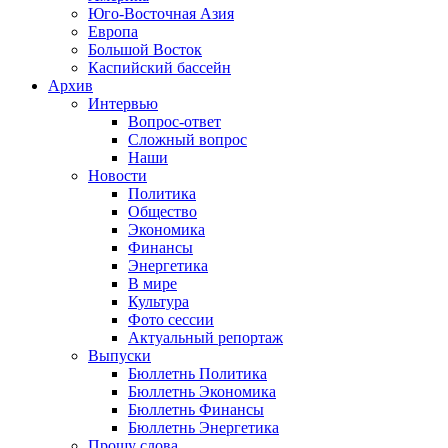
Юго-Восточная Азия
Европа
Большой Восток
Каспийский бассейн
Архив
Интервью
Вопрос-ответ
Сложный вопрос
Наши
Новости
Политика
Общество
Экономика
Финансы
Энергетика
В мире
Культура
Фото сессии
Актуальный репортаж
Выпуски
Бюллетнь Политика
Бюллетнь Экономика
Бюллетнь Финансы
Бюллетнь Энергетика
Прошу слова