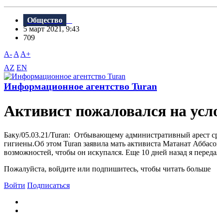
Общество
5 март 2021, 9:43
709
A-
A
A+
AZ
EN
Информационное агентство Turan
Активист пожаловался на усл
Баку/05.03.21/Turan: Отбывающему административный арест с
гигиены.Об этом Turan заявила мать активиста Матанат Аббасо
возможностей, чтобы он искупался. Еще 10 дней назад я переда
Пожалуйста, войдите или подпишитесь, чтобы читать больше
Войти
Подписаться