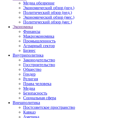
Медиа обозрение
Экономический обзор (нед.)
Политический обзор (нед.)
Экономический обзор (мес.)
Политический обзор (мес.)
Экономика
Финансы
Макроэкономика
Промышленность
Аграрный сектор
Бизнес
Внутриполитика
Законодательство
Госстроительство
Общество
Гендер
Религия
Права человека
Медиа
Безопасность
Социальная сфера
Внешполитика
Постсоветское пространство
Кавказ
Америка