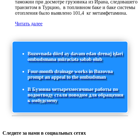
таможни при досмотре грузовика из Ирана, следовашего
транзитом в Турцию, в топливном баке и баке системы
отопления было выявлено 101,4 кг метамфетамина.
Читать далее
Buzovnada dörd ay davam edən drenaj işləri
ombudsmana müraciətə səbəb olub
Four-month drainage works in Buzovna
prompt an appeal to the ombudsman
В Бузовна четырехмесячные работы по
водоотводу стали поводом для обращения
к омбудсмену
Следите за нами в социальных сетях