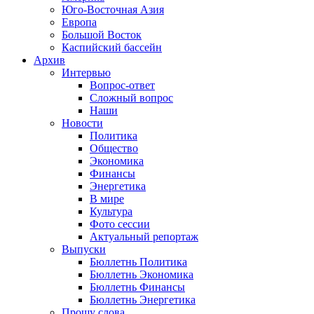
Юго-Восточная Азия
Европа
Большой Восток
Каспийский бассейн
Архив
Интервью
Вопрос-ответ
Сложный вопрос
Наши
Новости
Политика
Общество
Экономика
Финансы
Энергетика
В мире
Культура
Фото сессии
Актуальный репортаж
Выпуски
Бюллетнь Политика
Бюллетнь Экономика
Бюллетнь Финансы
Бюллетнь Энергетика
Прошу слова