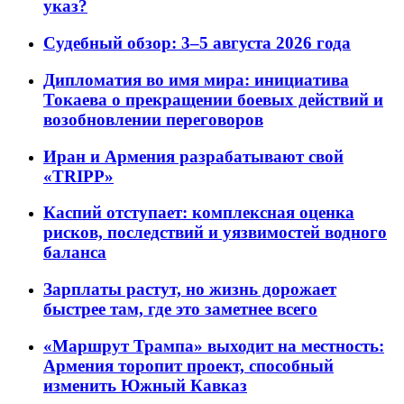
указ?
Судебный обзор: 3–5 августа 2026 года
Дипломатия во имя мира: инициатива
Токаева о прекращении боевых действий и
возобновлении переговоров
Иран и Армения разрабатывают свой
«TRIPP»
Каспий отступает: комплексная оценка
рисков, последствий и уязвимостей водного
баланса
Зарплаты растут, но жизнь дорожает
быстрее там, где это заметнее всего
«Маршрут Трампа» выходит на местность:
Армения торопит проект, способный
изменить Южный Кавказ