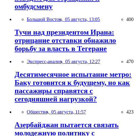
омбудсмену
Большой Восток,
05 августа, 13:05
400
Тучи над президентом Ирана:
отрицание отставки обнажило
борьбу за власть в Тегеране
Экспресс-анализ,
05 августа, 12:27
470
Десятимесячное испытание метро:
Баку готовится к будущему, но как
пассажиры справятся с
сегодняшней нагрузкой?
Общество,
05 августа, 11:57
423
Азербайджан пытается связать
молодежную политику с