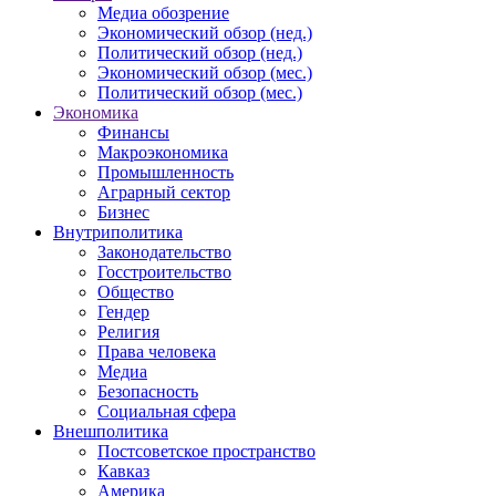
Медиа обозрение
Экономический обзор (нед.)
Политический обзор (нед.)
Экономический обзор (мес.)
Политический обзор (мес.)
Экономика
Финансы
Макроэкономика
Промышленность
Аграрный сектор
Бизнес
Внутриполитика
Законодательство
Госстроительство
Общество
Гендер
Религия
Права человека
Медиа
Безопасность
Социальная сфера
Внешполитика
Постсоветское пространство
Кавказ
Америка