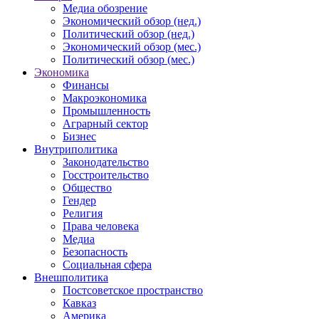
Медиа обозрение
Экономический обзор (нед.)
Политический обзор (нед.)
Экономический обзор (мес.)
Политический обзор (мес.)
Экономика
Финансы
Макроэкономика
Промышленность
Аграрный сектор
Бизнес
Внутриполитика
Законодательство
Госстроительство
Общество
Гендер
Религия
Права человека
Медиа
Безопасность
Социальная сфера
Внешполитика
Постсоветское пространство
Кавказ
Америка