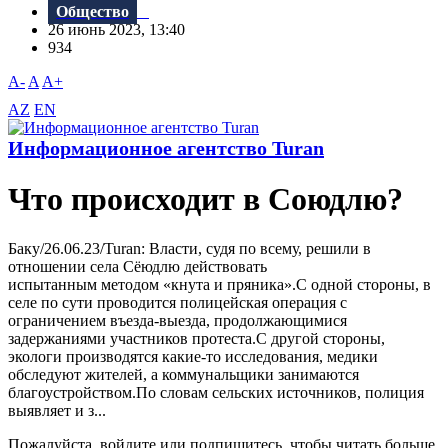
Общество
26 июнь 2023, 13:40
934
A-
A
A+
AZ
EN
Информационное агентство Turan
Что происходит в Союдлю?
Баку/26.06.23/Turan: Власти, судя по всему, решили в
отношении села Сёюдлю действовать
испытанным методом «кнута и пряника».С одной стороны, в
селе по сути проводится полицейская операция с
ограничением въезда-выезда, продолжающимися
задержаниями участников протеста.С другой стороны,
экологи производятся какие-то исследования, медики
обследуют жителей, а коммунальщики занимаются
благоустройством.По словам сельских источников, полиция
выявляет и з...
Пожалуйста, войдите или подпишитесь, чтобы читать больше