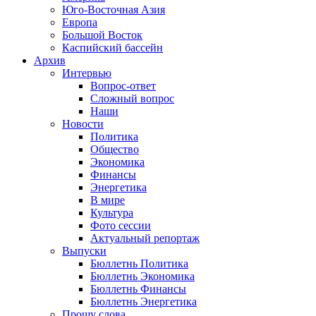
Юго-Восточная Азия
Европа
Большой Восток
Каспийский бассейн
Архив
Интервью
Вопрос-ответ
Сложный вопрос
Наши
Новости
Политика
Общество
Экономика
Финансы
Энергетика
В мире
Культура
Фото сессии
Актуальный репортаж
Выпуски
Бюллетнь Политика
Бюллетнь Экономика
Бюллетнь Финансы
Бюллетнь Энергетика
Прошу слова