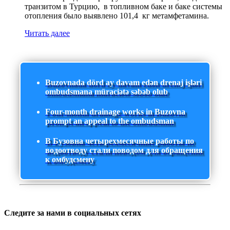
транзитом в Турцию, в топливном баке и баке системы
отопления было выявлено 101,4 кг метамфетамина.
Читать далее
Buzovnada dörd ay davam edən drenaj işləri
ombudsmana müraciətə səbəb olub
Four-month drainage works in Buzovna
prompt an appeal to the ombudsman
В Бузовна четырехмесячные работы по
водоотводу стали поводом для обращения
к омбудсмену
Следите за нами в социальных сетях