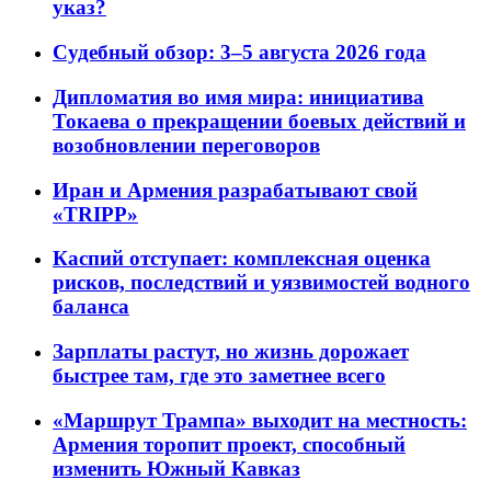
указ?
Судебный обзор: 3–5 августа 2026 года
Дипломатия во имя мира: инициатива
Токаева о прекращении боевых действий и
возобновлении переговоров
Иран и Армения разрабатывают свой
«TRIPP»
Каспий отступает: комплексная оценка
рисков, последствий и уязвимостей водного
баланса
Зарплаты растут, но жизнь дорожает
быстрее там, где это заметнее всего
«Маршрут Трампа» выходит на местность:
Армения торопит проект, способный
изменить Южный Кавказ