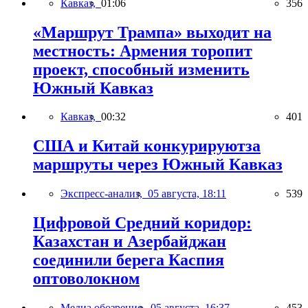
Кавказ,
01:06
356
«Маршрут Трампа» выходит на
местность: Армения торопит
проект, способный изменить
Южный Кавказ
Кавказ,
00:32
401
США и Китай конкурируютза
маршруты через Южный Кавказ
Экспресс-анализ,
05 августа, 18:11
539
Цифровой Средний коридор:
Казахстан и Азербайджан
соединили берега Каспия
оптоволокном
Медиа обозрение,
05 августа, 16:37
453