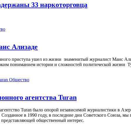
адержаны 33 наркоторговца
тво
аис Ализаде
дечного приступа ушел из жизни знаменитый журналист Маис Ал
ким пониманием истории и сложностей политической жизни Т
Общество
нного агентства Turan
агентство Turan было опорой независимой журналистики в Азер
 Созданное в 1990 году, в последние дни Советского Союза, мы
, представляющей общественный интерес.