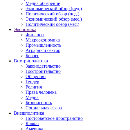
Медиа обозрение
Экономический обзор (нед.)
Политический обзор (нед.)
Экономический обзор (мес.)
Политический обзор (мес.)
Экономика
Финансы
Макроэкономика
Промышленность
Аграрный сектор
Бизнес
Внутриполитика
Законодательство
Госстроительство
Общество
Гендер
Религия
Права человека
Медиа
Безопасность
Социальная сфера
Внешполитика
Постсоветское пространство
Кавказ
Америка