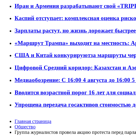
Иран и Армения разрабатывают свой «TRIP
Каспий отступает: комплексная оценка риско
Зарплаты растут, но жизнь дорожает быстрее т
«Маршрут Трампа» выходит на местность: А
США и Китай конкурируютза маршруты че
Цифровой Средний коридор: Казахстан и Аз
Медиаобозрение: С 16:00 4 августа до 16:00 5
Вводится возрастной порог 16 лет для социа
Упрощена передача госактивов стоимостью д
Главная страница
Общество
Группа журналистов провела акцию протеста перед парл