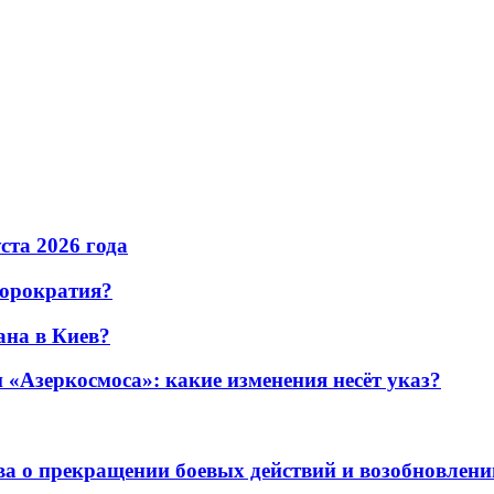
уста 2026 года
бюрократия?
ана в Киев?
«Азеркосмоса»: какие изменения несёт указ?
а о прекращении боевых действий и возобновлени