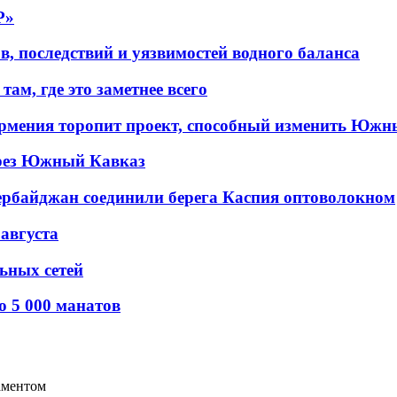
P»
в, последствий и уязвимостей водного баланса
ам, где это заметнее всего
рмения торопит проект, способный изменить Южн
рез Южный Кавказ
ербайджан соединили берега Каспия оптоволокном
 августа
льных сетей
о 5 000 манатов
аментом