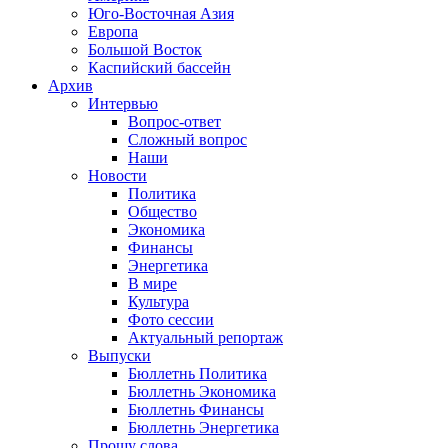
Юго-Восточная Азия
Европа
Большой Восток
Каспийский бассейн
Архив
Интервью
Вопрос-ответ
Сложный вопрос
Наши
Новости
Политика
Общество
Экономика
Финансы
Энергетика
В мире
Культура
Фото сессии
Актуальный репортаж
Выпуски
Бюллетнь Политика
Бюллетнь Экономика
Бюллетнь Финансы
Бюллетнь Энергетика
Прошу слова