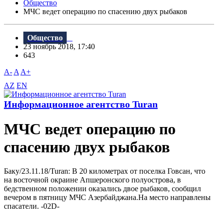
Общество
МЧС ведет операцию по спасению двух рыбаков
Общество
23 ноябрь 2018, 17:40
643
A-
A
A+
AZ
EN
Информационное агентство Turan
МЧС ведет операцию по
спасению двух рыбаков
Баку/23.11.18/Turan: B 20 километрах от поселка Говсан, что
на восточной окраине Апшеронского полуострова, в
бедственном положении оказались двое рыбаков, сообщил
вечером в пятницу МЧС Азербайджана.На место направлены
спасатели. -02D-