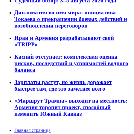
Судебный обзор: 3–5 августа 2026 года
Дипломатия во имя мира: инициатива
Токаева о прекращении боевых действий и
возобновлении переговоров
Иран и Армения разрабатывают свой
«TRIPP»
Каспий отступает: комплексная оценка
рисков, последствий и уязвимостей водного
баланса
Зарплаты растут, но жизнь дорожает
быстрее там, где это заметнее всего
«Маршрут Трампа» выходит на местность:
Армения торопит проект, способный
изменить Южный Кавказ
Главная страница