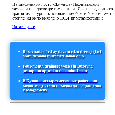
На таможенном посту «Джульфа» Нахчыванской
таможни при досмотре грузовика из Ирана, следовашего
транзитом в Турцию, в топливном баке и баке системы
отопления было выявлено 101,4 кг метамфетамина.
Читать далее
Buzovnada dörd ay davam edən drenaj işləri
ombudsmana müraciətə səbəb olub
Four-month drainage works in Buzovna
prompt an appeal to the ombudsman
В Бузовна четырехмесячные работы по
водоотводу стали поводом для обращения
к омбудсмену