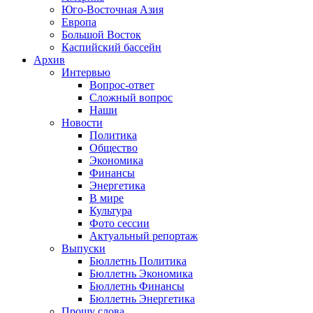
Юго-Восточная Азия
Европа
Большой Восток
Каспийский бассейн
Архив
Интервью
Вопрос-ответ
Сложный вопрос
Наши
Новости
Политика
Общество
Экономика
Финансы
Энергетика
В мире
Культура
Фото сессии
Актуальный репортаж
Выпуски
Бюллетнь Политика
Бюллетнь Экономика
Бюллетнь Финансы
Бюллетнь Энергетика
Прошу слова