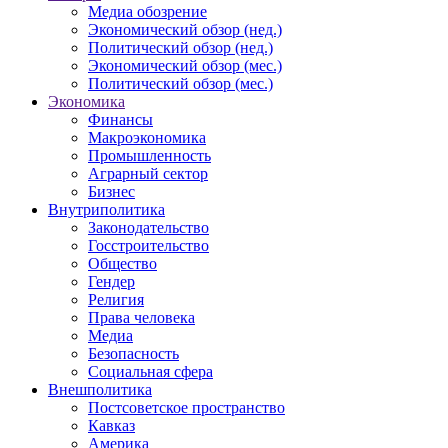
Медиа обозрение
Экономический обзор (нед.)
Политический обзор (нед.)
Экономический обзор (мес.)
Политический обзор (мес.)
Экономика
Финансы
Макроэкономика
Промышленность
Аграрный сектор
Бизнес
Внутриполитика
Законодательство
Госстроительство
Общество
Гендер
Религия
Права человека
Медиа
Безопасность
Социальная сфера
Внешполитика
Постсоветское пространство
Кавказ
Америка