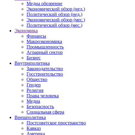
Медиа обозрение
Экономический обзор (нед.)
Политический обзор (нед.)
Экономический обзор (мес.)
Политический обзор (мес.)
Экономика
Финансы
Макроэкономика
Промышленность
Аграрный сектор
Бизнес
Внутриполитика
Законодательство
Госстроительство
Общество
Гендер
Религия
Права человека
Медиа
Безопасность
Социальная сфера
Внешполитика
Постсоветское пространство
Кавказ
Америка