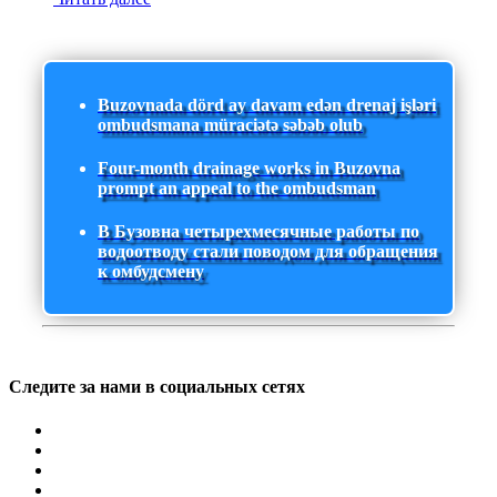
Buzovnada dörd ay davam edən drenaj işləri
ombudsmana müraciətə səbəb olub
Four-month drainage works in Buzovna
prompt an appeal to the ombudsman
В Бузовна четырехмесячные работы по
водоотводу стали поводом для обращения
к омбудсмену
Следите за нами в социальных сетях