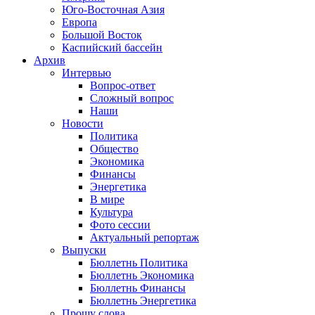
Юго-Восточная Азия
Европа
Большой Восток
Каспийский бассейн
Архив
Интервью
Вопрос-ответ
Сложный вопрос
Наши
Новости
Политика
Общество
Экономика
Финансы
Энергетика
В мире
Культура
Фото сессии
Актуальный репортаж
Выпуски
Бюллетнь Политика
Бюллетнь Экономика
Бюллетнь Финансы
Бюллетнь Энергетика
Прошу слова