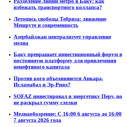
Разделение линий метро в Баку: как
избежать транспортного коллапса?
Летопись свободы Тебриза: движение
Мешруте и современность
Азербайджан централизует управление
медиа
Баку превращает инвестиционный форум в
постоянную платформу для привлечения
ненефтяного капитала
Против кого объединяются Анкара,
Исламабад и Эр-Рияд?
SOFAZ инвестировал в энергетику Перу, но
не раскрыл сумму сделки
Медиаобозрение: С 16:00 6 августа до 16:00
7 августа 2026 года