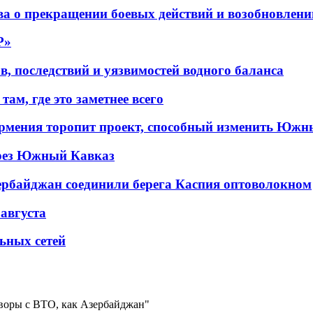
а о прекращении боевых действий и возобновлени
P»
в, последствий и уязвимостей водного баланса
ам, где это заметнее всего
рмения торопит проект, способный изменить Южн
рез Южный Кавказ
ербайджан соединили берега Каспия оптоволокном
 августа
льных сетей
говоры с ВТО, как Азербайджан"