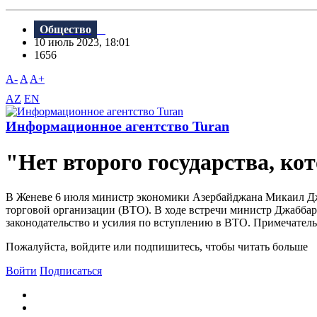
Общество
10 июль 2023, 18:01
1656
A-
A
A+
AZ
EN
Информационное агентство Turan
"Нет второго государства, ко
В Женеве 6 июля министр экономики Азербайджана Микаил Дж
торговой организации (ВТО). В ходе встречи министр Джабба
законодательство и усилия по вступлению в ВТО. Примечательн
Пожалуйста, войдите или подпишитесь, чтобы читать больше
Войти
Подписаться