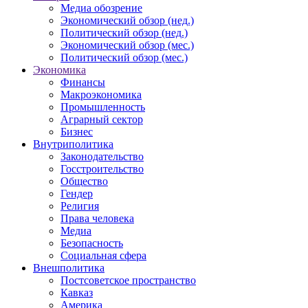
Медиа обозрение
Экономический обзор (нед.)
Политический обзор (нед.)
Экономический обзор (мес.)
Политический обзор (мес.)
Экономика
Финансы
Макроэкономика
Промышленность
Аграрный сектор
Бизнес
Внутриполитика
Законодательство
Госстроительство
Общество
Гендер
Религия
Права человека
Медиа
Безопасность
Социальная сфера
Внешполитика
Постсоветское пространство
Кавказ
Америка