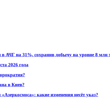
в АЧГ на 31%, сохранив добычу на уровне 8 млн 
уста 2026 года
бюрократия?
ана в Киев?
«Азеркосмоса»: какие изменения несёт указ?