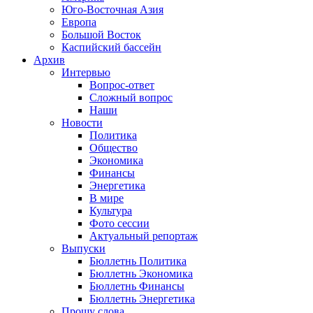
Юго-Восточная Азия
Европа
Большой Восток
Каспийский бассейн
Архив
Интервью
Вопрос-ответ
Сложный вопрос
Наши
Новости
Политика
Общество
Экономика
Финансы
Энергетика
В мире
Культура
Фото сессии
Актуальный репортаж
Выпуски
Бюллетнь Политика
Бюллетнь Экономика
Бюллетнь Финансы
Бюллетнь Энергетика
Прошу слова