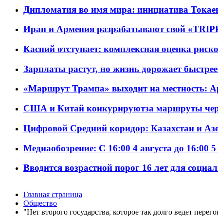
Дипломатия во имя мира: инициатива Токаев
Иран и Армения разрабатывают свой «TRIP
Каспий отступает: комплексная оценка риско
Зарплаты растут, но жизнь дорожает быстрее т
«Маршрут Трампа» выходит на местность: А
США и Китай конкурируютза маршруты че
Цифровой Средний коридор: Казахстан и Аз
Медиаобозрение: С 16:00 4 августа до 16:00 5
Вводится возрастной порог 16 лет для социа
Главная страница
Общество
"Нет второго государства, которое так долго ведет пере