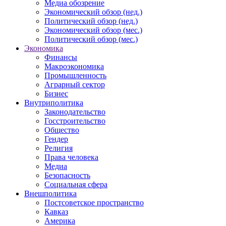
Медиа обозрение
Экономический обзор (нед.)
Политический обзор (нед.)
Экономический обзор (мес.)
Политический обзор (мес.)
Экономика
Финансы
Макроэкономика
Промышленность
Аграрный сектор
Бизнес
Внутриполитика
Законодательство
Госстроительство
Общество
Гендер
Религия
Права человека
Медиа
Безопасность
Социальная сфера
Внешполитика
Постсоветское пространство
Кавказ
Америка