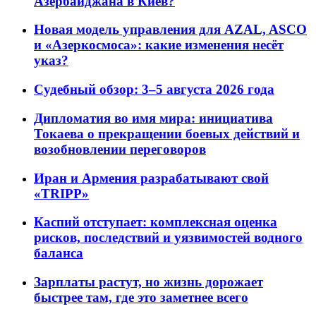
Азербайджана в Киев?
Новая модель управления для AZAL, ASCO
и «Азеркосмоса»: какие изменения несёт
указ?
Судебный обзор: 3–5 августа 2026 года
Дипломатия во имя мира: инициатива
Токаева о прекращении боевых действий и
возобновлении переговоров
Иран и Армения разрабатывают свой
«TRIPP»
Каспий отступает: комплексная оценка
рисков, последствий и уязвимостей водного
баланса
Зарплаты растут, но жизнь дорожает
быстрее там, где это заметнее всего