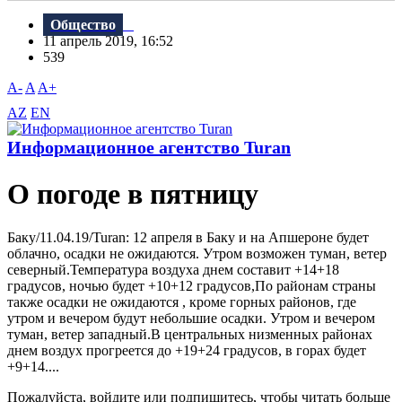
Общество
11 апрель 2019, 16:52
539
A-
A
A+
AZ
EN
Информационное агентство Turan
О погоде в пятницу
Баку/11.04.19/Turan: 12 апреля в Баку и на Апшероне будет
облачно, осадки не ожидаются. Утром возможен туман, ветер
северный.Температура воздуха днем составит +14+18
градусов, ночью будет +10+12 градусов,По районам страны
также осадки не ожидаются , кроме горных районов, где
утром и вечером будут небольшие осадки. Утром и вечером
туман, ветер западный.B центральных низменных районах
днем воздух прогреется до +19+24 градусов, в горах будет
+9+14....
Пожалуйста, войдите или подпишитесь, чтобы читать больше