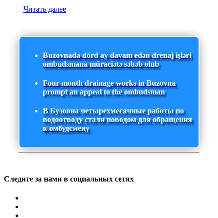
Читать далее
Buzovnada dörd ay davam edən drenaj işləri
ombudsmana müraciətə səbəb olub
Four-month drainage works in Buzovna
prompt an appeal to the ombudsman
В Бузовна четырехмесячные работы по
водоотводу стали поводом для обращения
к омбудсмену
Следите за нами в социальных сетях