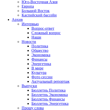
Юго-Восточная Азия
Европа
Большой Восток
Каспийский бассейн
Архив
Интервью
Вопрос-ответ
Сложный вопрос
Наши
Новости
Политика
Общество
Экономика
Финансы
Энергетика
В мире
Культура
Фото сессии
Актуальный репортаж
Выпуски
Бюллетнь Политика
Бюллетнь Экономика
Бюллетнь Финансы
Бюллетнь Энергетика
Прошу слова