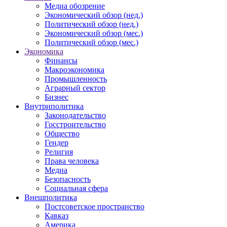
Медиа обозрение
Экономический обзор (нед.)
Политический обзор (нед.)
Экономический обзор (мес.)
Политический обзор (мес.)
Экономика
Финансы
Макроэкономика
Промышленность
Аграрный сектор
Бизнес
Внутриполитика
Законодательство
Госстроительство
Общество
Гендер
Религия
Права человека
Медиа
Безопасность
Социальная сфера
Внешполитика
Постсоветское пространство
Кавказ
Америка