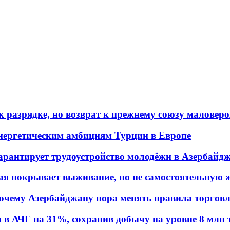
 разрядке, но возврат к прежнему союзу маловеро
энергетическим амбициям Турции в Европе
гарантирует трудоустройство молодёжи в Азербайд
ая покрывает выживание, но не самостоятельную 
почему Азербайджану пора менять правила торгов
в АЧГ на 31%, сохранив добычу на уровне 8 млн 