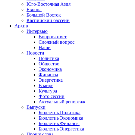
Юго-Восточная Азия
Европа
Большой Восток
Каспийский бассейн
Архив
Интервью
Вопрос-ответ
Сложный вопрос
Наши
Новости
Политика
Общество
Экономика
Финансы
Энергетика
В мире
Культура
Фото сессии
Актуальный репортаж
Выпуски
Бюллетнь Политика
Бюллетнь Экономика
Бюллетнь Финансы
Бюллетнь Энергетика
Прошу слова