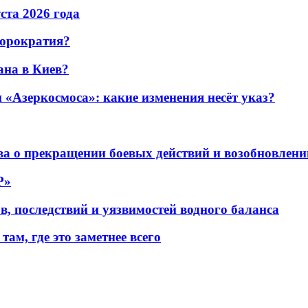
уста 2026 года
бюрократия?
ана в Киев?
«Азеркосмоса»: какие изменения несёт указ?
а о прекращении боевых действий и возобновлени
P»
в, последствий и уязвимостей водного баланса
ам, где это заметнее всего