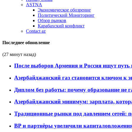
ASTNA
Экономическое обозрение
Политический Мониторинг
Обзор рынков
Карабахский конфликт
Contact az
Последнее обновление
(27 минут назад)
После выборов Армения и Россия ищут путь к
Азербайджанский газ становится ключом к 
Диплом без работы: почему образование не 
Азербайджанский минимум: зарплата, котор
Традиционные рынки под давлением сетей: 
BP и партнёры увеличили капиталовложения 