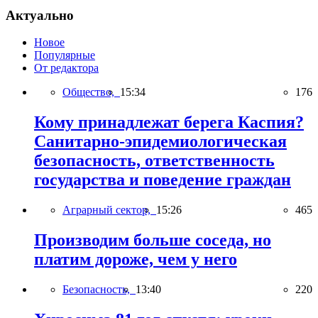
Актуально
Новое
Популярные
От редактора
Общество,
15:34
176
Кому принадлежат берега Каспия?
Санитарно-эпидемиологическая
безопасность, ответственность
государства и поведение граждан
Аграрный сектор,
15:26
465
Производим больше соседа, но
платим дороже, чем у него
Безопасность,
13:40
220