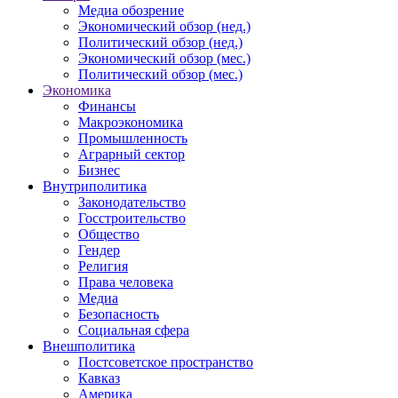
Медиа обозрение
Экономический обзор (нед.)
Политический обзор (нед.)
Экономический обзор (мес.)
Политический обзор (мес.)
Экономика
Финансы
Макроэкономика
Промышленность
Аграрный сектор
Бизнес
Внутриполитика
Законодательство
Госстроительство
Общество
Гендер
Религия
Права человека
Медиа
Безопасность
Социальная сфера
Внешполитика
Постсоветское пространство
Кавказ
Америка