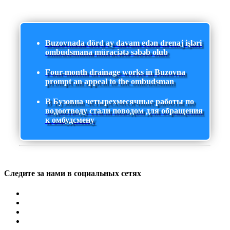
Buzovnada dörd ay davam edən drenaj işləri
ombudsmana müraciətə səbəb olub
Four-month drainage works in Buzovna
prompt an appeal to the ombudsman
В Бузовна четырехмесячные работы по
водоотводу стали поводом для обращения
к омбудсмену
Следите за нами в социальных сетях