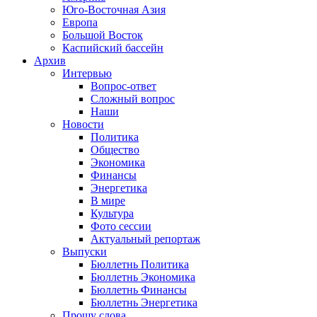
Юго-Восточная Азия
Европа
Большой Восток
Каспийский бассейн
Архив
Интервью
Вопрос-ответ
Сложный вопрос
Наши
Новости
Политика
Общество
Экономика
Финансы
Энергетика
В мире
Культура
Фото сессии
Актуальный репортаж
Выпуски
Бюллетнь Политика
Бюллетнь Экономика
Бюллетнь Финансы
Бюллетнь Энергетика
Прошу слова