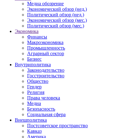
Медиа обозрение
Экономический обзор (нед.)
Политический обзор (нед.)
Экономический обзор (мес.)
Политический обзор (мес.)
Экономика
Финансы
Макроэкономика
Промышленность
Аграрный сектор
Бизнес
Внутриполитика
Законодательство
Госстроительство
Общество
Гендер
Религия
Права человека
Медиа
Безопасность
Социальная сфера
Внешполитика
Постсоветское пространство
Кавказ
Америка