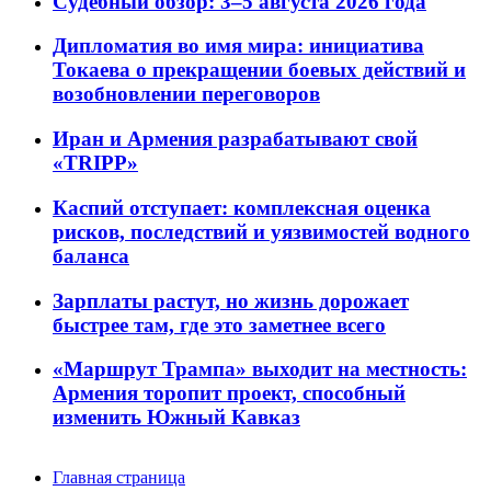
Судебный обзор: 3–5 августа 2026 года
Дипломатия во имя мира: инициатива
Токаева о прекращении боевых действий и
возобновлении переговоров
Иран и Армения разрабатывают свой
«TRIPP»
Каспий отступает: комплексная оценка
рисков, последствий и уязвимостей водного
баланса
Зарплаты растут, но жизнь дорожает
быстрее там, где это заметнее всего
«Маршрут Трампа» выходит на местность:
Армения торопит проект, способный
изменить Южный Кавказ
Главная страница