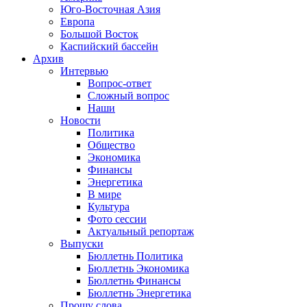
Юго-Восточная Азия
Европа
Большой Восток
Каспийский бассейн
Архив
Интервью
Вопрос-ответ
Сложный вопрос
Наши
Новости
Политика
Общество
Экономика
Финансы
Энергетика
В мире
Культура
Фото сессии
Актуальный репортаж
Выпуски
Бюллетнь Политика
Бюллетнь Экономика
Бюллетнь Финансы
Бюллетнь Энергетика
Прошу слова