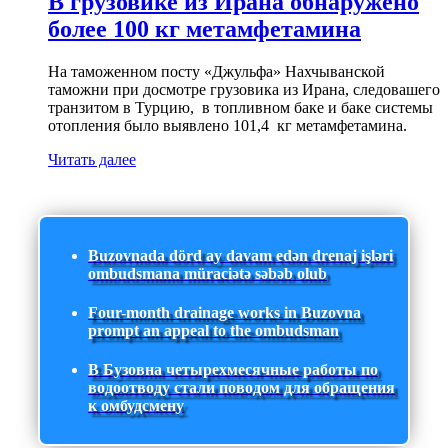
В грузовике из Ирана обнаружено
более 100 кг метамфетамина
На таможенном посту «Джульфа» Нахчыванской
таможни при досмотре грузовика из Ирана, следовашего
транзитом в Турцию, в топливном баке и баке системы
отопления было выявлено 101,4 кг метамфетамина.
Читать далее
Buzovnada dörd ay davam edən drenaj işləri
ombudsmana müraciətə səbəb olub
Four-month drainage works in Buzovna
prompt an appeal to the ombudsman
В Бузовна четырехмесячные работы по
водоотводу стали поводом для обращения
к омбудсмену