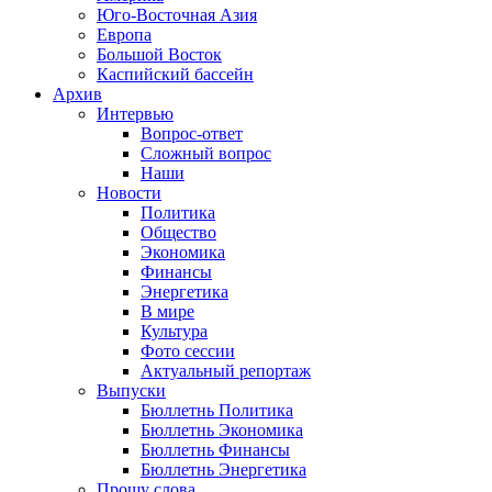
Юго-Восточная Азия
Европа
Большой Восток
Каспийский бассейн
Архив
Интервью
Вопрос-ответ
Сложный вопрос
Наши
Новости
Политика
Общество
Экономика
Финансы
Энергетика
В мире
Культура
Фото сессии
Актуальный репортаж
Выпуски
Бюллетнь Политика
Бюллетнь Экономика
Бюллетнь Финансы
Бюллетнь Энергетика
Прошу слова