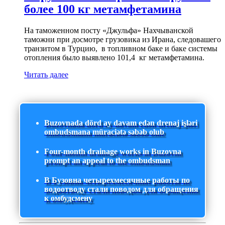
более 100 кг метамфетамина
На таможенном посту «Джульфа» Нахчыванской
таможни при досмотре грузовика из Ирана, следовашего
транзитом в Турцию, в топливном баке и баке системы
отопления было выявлено 101,4 кг метамфетамина.
Читать далее
Buzovnada dörd ay davam edən drenaj işləri
ombudsmana müraciətə səbəb olub
Four-month drainage works in Buzovna
prompt an appeal to the ombudsman
В Бузовна четырехмесячные работы по
водоотводу стали поводом для обращения
к омбудсмену