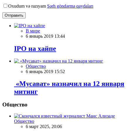
Oxudum və razıyam
Şərh göndərmə qaydaları
Отправить
В мире
6 январь 2019 13:44
IPO на хайпе
Общество
6 январь 2019 15:52
«Мусават» назначил на 12 января
митинг
Общество
Общество
6 март 2025, 20:06