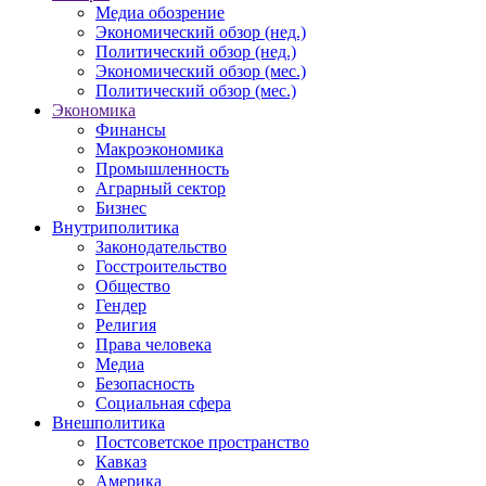
Медиа обозрение
Экономический обзор (нед.)
Политический обзор (нед.)
Экономический обзор (мес.)
Политический обзор (мес.)
Экономика
Финансы
Макроэкономика
Промышленность
Аграрный сектор
Бизнес
Внутриполитика
Законодательство
Госстроительство
Общество
Гендер
Религия
Права человека
Медиа
Безопасность
Социальная сфера
Внешполитика
Постсоветское пространство
Кавказ
Америка