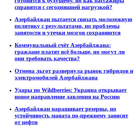
готовится к будущему, но как пассажиры
справятся с сегодняшней нагрузкой?
Азербайджан пытается связать молодежную
политику с результатами, но проблемы
занятости и утечки мозгов сохраняются
Коммунальный счёт Азербайджана:
граждане платят всё больше, но могут ли
они требовать качества?
Отмена льгот развернула рынок гибридов и
электромобилей Азербайджана
Удары по Wildberries: Украина открывает
новое направление давления на Россию
Азербайджан наращивает резервы, но
устойчивость маната по-прежнему зависит
от нефти