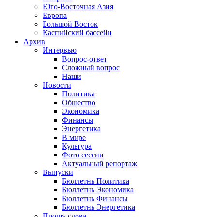
Юго-Восточная Азия
Европа
Большой Восток
Каспийский бассейн
Архив
Интервью
Вопрос-ответ
Сложный вопрос
Наши
Новости
Политика
Общество
Экономика
Финансы
Энергетика
В мире
Культура
Фото сессии
Актуальный репортаж
Выпуски
Бюллетнь Политика
Бюллетнь Экономика
Бюллетнь Финансы
Бюллетнь Энергетика
Прошу слова