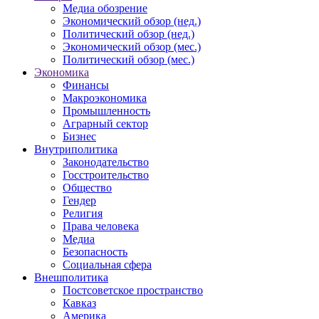
Медиа обозрение
Экономический обзор (нед.)
Политический обзор (нед.)
Экономический обзор (мес.)
Политический обзор (мес.)
Экономика
Финансы
Макроэкономика
Промышленность
Аграрный сектор
Бизнес
Внутриполитика
Законодательство
Госстроительство
Общество
Гендер
Религия
Права человека
Медиа
Безопасность
Социальная сфера
Внешполитика
Постсоветское пространство
Кавказ
Америка