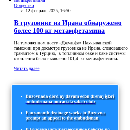
Общество
12 февраль 2025, 16:50
В грузовике из Ирана обнаружено
более 100 кг метамфетамина
На таможенном посту «Джульфа» Нахчыванской
таможни при досмотре грузовика из Ирана, следовашего
транзитом в Турцию, в топливном баке и баке системы
отопления было выявлено 101,4 кг метамфетамина.
Читать далее
Buzovnada dörd ay davam edən drenaj işləri
ombudsmana müraciətə səbəb olub
Four-month drainage works in Buzovna
prompt an appeal to the ombudsman
В Бузовна четырехмесячные работы по