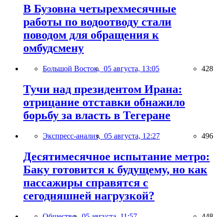
В Бузовна четырехмесячные
работы по водоотводу стали
поводом для обращения к
омбудсмену
Большой Восток,
05 августа, 13:05
428
Тучи над президентом Ирана:
отрицание отставки обнажило
борьбу за власть в Тегеране
Экспресс-анализ,
05 августа, 12:27
496
Десятимесячное испытание метро:
Баку готовится к будущему, но как
пассажиры справятся с
сегодняшней нагрузкой?
Общество,
05 августа, 11:57
448