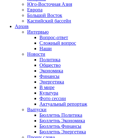
Юго-Восточная Азия
Европа
Большой Восток
Каспийский бассейн
Архив
Интервью
Вопрос-ответ
Сложный вопрос
Наши
Новости
Политика
Общество
Экономика
Финансы
Энергетика
В мире
Культура
Фото сессии
Актуальный репортаж
Выпуски
Бюллетнь Политика
Бюллетнь Экономика
Бюллетнь Финансы
Бюллетнь Энергетика
Прошу слова