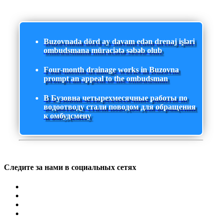
Buzovnada dörd ay davam edən drenaj işləri
ombudsmana müraciətə səbəb olub
Four-month drainage works in Buzovna
prompt an appeal to the ombudsman
В Бузовна четырехмесячные работы по
водоотводу стали поводом для обращения
к омбудсмену
Следите за нами в социальных сетях