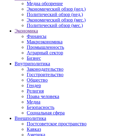
Медиа обозрение
Экономический обзор (нед.)
Политический обзор (нед.)
Экономический обзор (мес.)
Политический обзор (мес.)
Экономика
Финансы
Макроэкономика
Промышленность
Аграрный сектор
Бизнес
Внутриполитика
Законодательство
Госстроительство
Общество
Гендер
Религия
Права человека
Медиа
Безопасность
Социальная сфера
Внешполитика
Постсоветское пространство
Кавказ
Америка