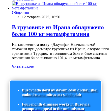
Общество
12 февраль 2025, 16:50
В грузовике из Ирана обнаружено
более 100 кг метамфетамина
На таможенном посту «Джульфа» Нахчыванской
таможни при досмотре грузовика из Ирана, следовашего
транзитом в Турцию, в топливном баке и баке системы
отопления было выявлено 101,4 кг метамфетамина.
Читать далее
Buzovnada dörd ay davam edən drenaj işləri
ombudsmana müraciətə səbəb olub
Four-month drainage works in Buzovna
prompt an appeal to the ombudsman