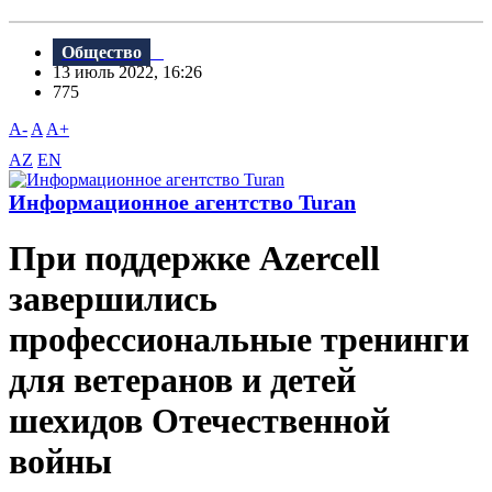
Общество
13 июль 2022, 16:26
775
A-
A
A+
AZ
EN
Информационное агентство Turan
При поддержке Azercell
завершились
профессиональные тренинги
для ветеранов и детей
шехидов Отечественной
войны