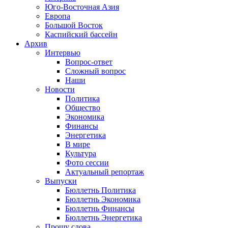
Юго-Восточная Азия
Европа
Большой Восток
Каспийский бассейн
Архив
Интервью
Вопрос-ответ
Сложный вопрос
Наши
Новости
Политика
Общество
Экономика
Финансы
Энергетика
В мире
Культура
Фото сессии
Актуальный репортаж
Выпуски
Бюллетнь Политика
Бюллетнь Экономика
Бюллетнь Финансы
Бюллетнь Энергетика
Прошу слова