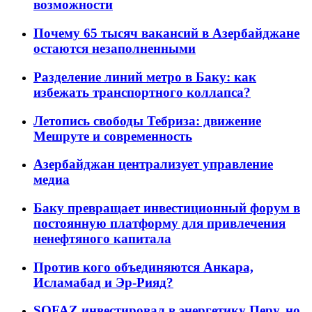
возможности
Почему 65 тысяч вакансий в Азербайджане
остаются незаполненными
Разделение линий метро в Баку: как
избежать транспортного коллапса?
Летопись свободы Тебриза: движение
Мешруте и современность
Азербайджан централизует управление
медиа
Баку превращает инвестиционный форум в
постоянную платформу для привлечения
ненефтяного капитала
Против кого объединяются Анкара,
Исламабад и Эр-Рияд?
SOFAZ инвестировал в энергетику Перу, но