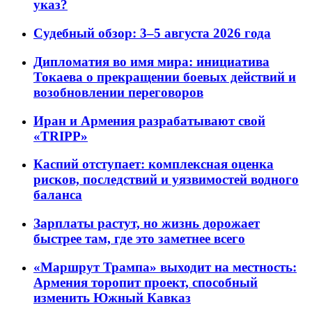
указ?
Судебный обзор: 3–5 августа 2026 года
Дипломатия во имя мира: инициатива
Токаева о прекращении боевых действий и
возобновлении переговоров
Иран и Армения разрабатывают свой
«TRIPP»
Каспий отступает: комплексная оценка
рисков, последствий и уязвимостей водного
баланса
Зарплаты растут, но жизнь дорожает
быстрее там, где это заметнее всего
«Маршрут Трампа» выходит на местность:
Армения торопит проект, способный
изменить Южный Кавказ