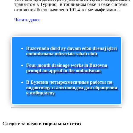
транзитом в Турцию, в топливном баке и баке системы
отопления было выявлено 101,4 кг метамфетамина.
Читать далее
Buzovnada dörd ay davam edən drenaj işləri
ombudsmana müraciətə səbəb olub
Four-month drainage works in Buzovna
prompt an appeal to the ombudsman
В Бузовна четырехмесячные работы по
водоотводу стали поводом для обращения
к омбудсмену
Следите за нами в социальных сетях