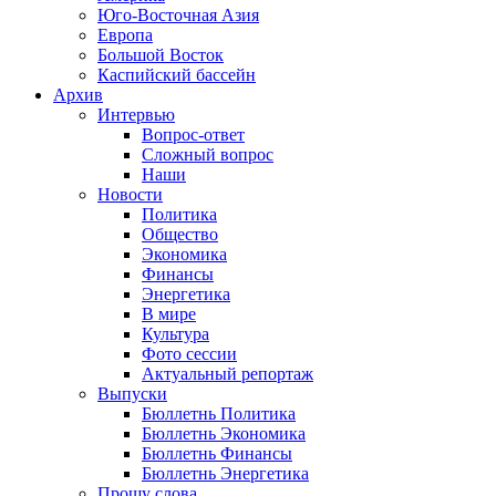
Юго-Восточная Азия
Европа
Большой Восток
Каспийский бассейн
Архив
Интервью
Вопрос-ответ
Сложный вопрос
Наши
Новости
Политика
Общество
Экономика
Финансы
Энергетика
В мире
Культура
Фото сессии
Актуальный репортаж
Выпуски
Бюллетнь Политика
Бюллетнь Экономика
Бюллетнь Финансы
Бюллетнь Энергетика
Прошу слова