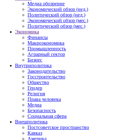
Медиа обозрение
Экономический обзор (нед.)
Политический обзор (нед.)
Экономический обзор (мес.)
Политический обзор (мес.)
Экономика
Финансы
Макроэкономика
Промышленность
Аграрный сектор
Бизнес
Внутриполитика
Законодательство
Госстроительство
Общество
Гендер
Религия
Права человека
Медиа
Безопасность
Социальная сфера
Внешполитика
Постсоветское пространство
Кавказ
Америка