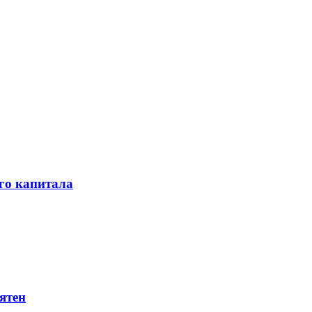
го капитала
ятен