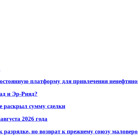
а
остоянную платформу для привлечения ненефтяно
ад и Эр-Рияд?
не раскрыл сумму сделки
 августа 2026 года
 разрядке, но возврат к прежнему союзу маловеро