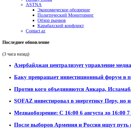
ASTNA
Экономическое обозрение
Политический Мониторинг
Обзор рынков
Карабахский конфликт
Contact az
Последнее обновление
(3 часа назад)
Азербайджан централизует управление меди
Баку превращает инвестиционный форум в п
Против кого объединяются Анкара, Исламаб
SOFAZ инвестировал в энергетику Перу, но 
Медиаобозрение: С 16:00 6 августа до 16:00 7
После выборов Армения и Россия ищут путь к