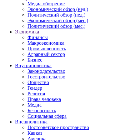
Медиа обозрение
Экономический обзор (нед.)
Политический обзор (нед.)
Экономический обзор (мес.)
Политический обзор (мес.)
Экономика
Финансы
Макроэкономика
Промышленность
Аграрный сектор
Бизнес
Внутриполитика
Законодательство
Госстроительство
Общество
Гендер
Религия
Права человека
Медиа
Безопасность
Социальная сфера
Внешполитика
Постсоветское пространство
Кавказ
Америка