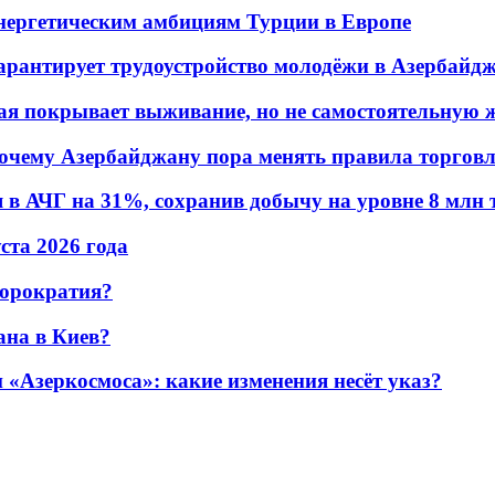
энергетическим амбициям Турции в Европе
гарантирует трудоустройство молодёжи в Азербайд
ая покрывает выживание, но не самостоятельную 
почему Азербайджану пора менять правила торгов
в АЧГ на 31%, сохранив добычу на уровне 8 млн 
уста 2026 года
бюрократия?
ана в Киев?
«Азеркосмоса»: какие изменения несёт указ?