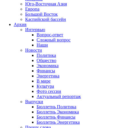
Юго-Восточная Азия
Европа
Большой Восток
Каспийский бассейн
Архив
Интервью
Вопрос-ответ
Сложный вопрос
Наши
Новости
Политика
Общество
Экономика
Финансы
Энергетика
В мире
Культура
Фото сессии
Актуальный репортаж
Выпуски
Бюллетнь Политика
Бюллетнь Экономика
Бюллетнь Финансы
Бюллетнь Энергетика
Прошу слова