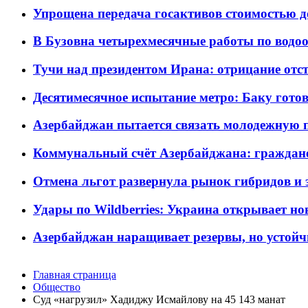
Упрощена передача госактивов стоимостью д
В Бузовна четырехмесячные работы по водоо
Тучи над президентом Ирана: отрицание отст
Десятимесячное испытание метро: Баку готов
Азербайджан пытается связать молодежную п
Коммунальный счёт Азербайджана: граждане 
Отмена льгот развернула рынок гибридов и
Удары по Wildberries: Украина открывает но
Азербайджан наращивает резервы, но устойч
Главная страница
Общество
Суд «нагрузил» Хадиджу Исмайлову на 45 143 манат