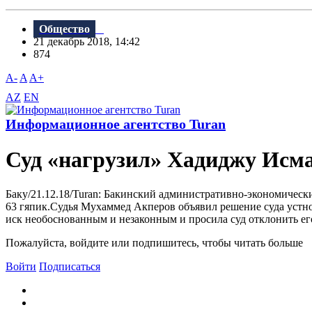
Общество
21 декабрь 2018, 14:42
874
A-
A
A+
AZ
EN
Информационное агентство Turan
Суд «нагрузил» Хадиджу Исма
Баку/21.12.18/Turan: Бакинский административно-экономическ
63 гяпик.Судья Мухаммед Акперов объявил решение суда устно,
иск необоснованным и незаконным и просила суд отклонить ег
Пожалуйста, войдите или подпишитесь, чтобы читать больше
Войти
Подписаться