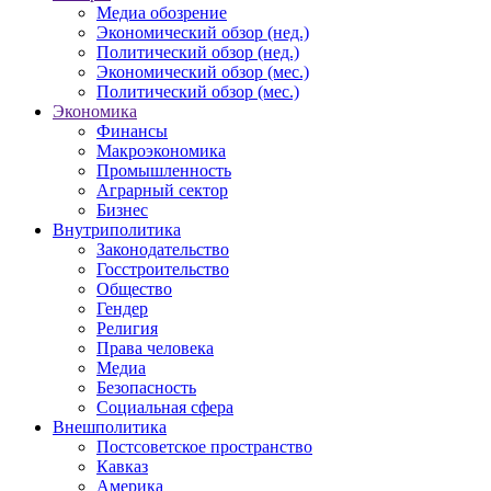
Медиа обозрение
Экономический обзор (нед.)
Политический обзор (нед.)
Экономический обзор (мес.)
Политический обзор (мес.)
Экономика
Финансы
Макроэкономика
Промышленность
Аграрный сектор
Бизнес
Внутриполитика
Законодательство
Госстроительство
Общество
Гендер
Религия
Права человека
Медиа
Безопасность
Социальная сфера
Внешполитика
Постсоветское пространство
Кавказ
Америка