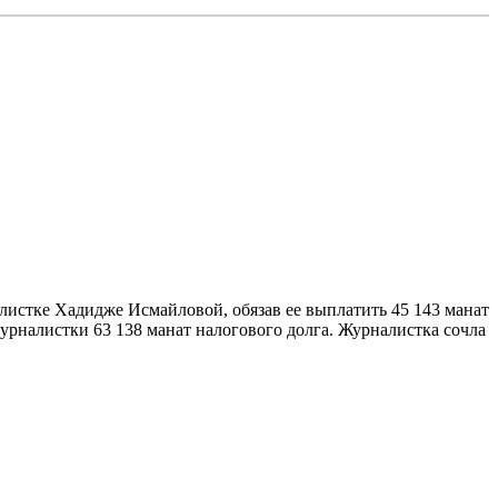
листке Хадидже Исмайловой, обязав ее выплатить 45 143 манат
урналистки 63 138 манат налогового долга. Журналистка сочла