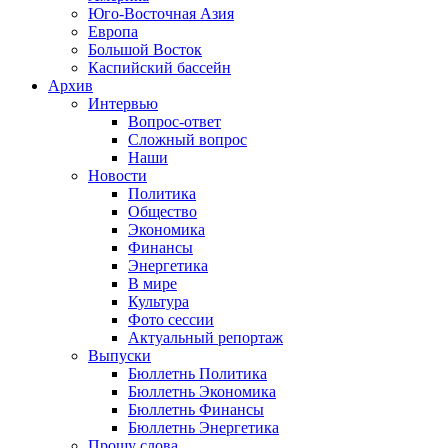
Юго-Восточная Азия
Европа
Большой Восток
Каспийский бассейн
Архив
Интервью
Вопрос-ответ
Сложный вопрос
Наши
Новости
Политика
Общество
Экономика
Финансы
Энергетика
В мире
Культура
Фото сессии
Актуальный репортаж
Выпуски
Бюллетнь Политика
Бюллетнь Экономика
Бюллетнь Финансы
Бюллетнь Энергетика
Прошу слова