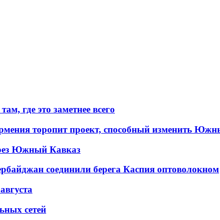
ам, где это заметнее всего
рмения торопит проект, способный изменить Южн
рез Южный Кавказ
ербайджан соединили берега Каспия оптоволокном
 августа
льных сетей