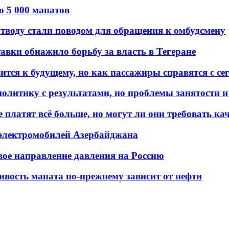
о 5 000 манатов
тводу стали поводом для обращения к омбудсмену
авки обнажило борьбу за власть в Тегеране
ится к будущему, но как пассажиры справятся с с
олитику с результатами, но проблемы занятости и
платят всё больше, но могут ли они требовать кач
 электромобилей Азербайджана
вое направление давления на Россию
ивость маната по-прежнему зависит от нефти