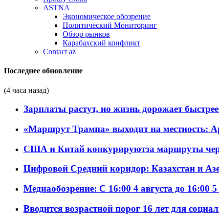
ASTNA
Экономическое обозрение
Политический Мониторинг
Обзор рынков
Карабахский конфликт
Contact az
Последнее обновление
(4 часа назад)
Зарплаты растут, но жизнь дорожает быстрее т
«Маршрут Трампа» выходит на местность: А
США и Китай конкурируютза маршруты че
Цифровой Средний коридор: Казахстан и Аз
Медиаобозрение: С 16:00 4 августа до 16:00 5
Вводится возрастной порог 16 лет для социа