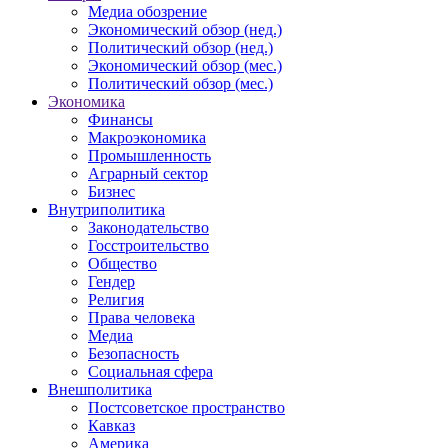
Медиа обозрение
Экономический обзор (нед.)
Политический обзор (нед.)
Экономический обзор (мес.)
Политический обзор (мес.)
Экономика
Финансы
Макроэкономика
Промышленность
Аграрный сектор
Бизнес
Внутриполитика
Законодательство
Госстроительство
Общество
Гендер
Религия
Права человека
Медиа
Безопасность
Социальная сфера
Внешполитика
Постсоветское пространство
Кавказ
Америка