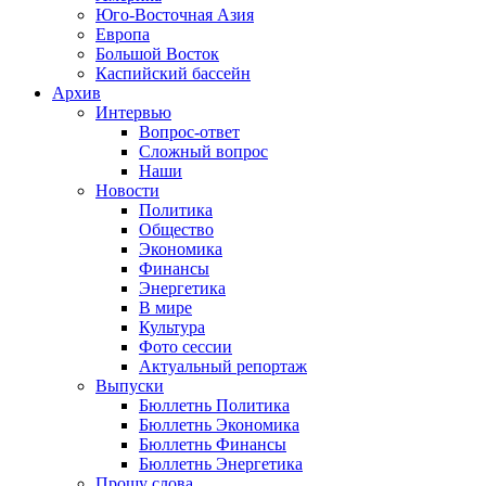
Юго-Восточная Азия
Европа
Большой Восток
Каспийский бассейн
Архив
Интервью
Вопрос-ответ
Сложный вопрос
Наши
Новости
Политика
Общество
Экономика
Финансы
Энергетика
В мире
Культура
Фото сессии
Актуальный репортаж
Выпуски
Бюллетнь Политика
Бюллетнь Экономика
Бюллетнь Финансы
Бюллетнь Энергетика
Прошу слова