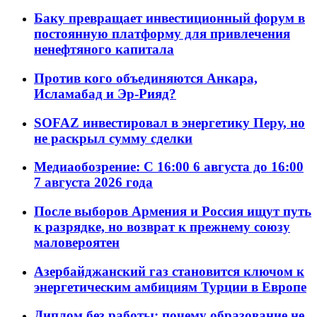
Баку превращает инвестиционный форум в
постоянную платформу для привлечения
ненефтяного капитала
Против кого объединяются Анкара,
Исламабад и Эр-Рияд?
SOFAZ инвестировал в энергетику Перу, но
не раскрыл сумму сделки
Медиаобозрение: С 16:00 6 августа до 16:00
7 августа 2026 года
После выборов Армения и Россия ищут путь
к разрядке, но возврат к прежнему союзу
маловероятен
Азербайджанский газ становится ключом к
энергетическим амбициям Турции в Европе
Диплом без работы: почему образование не