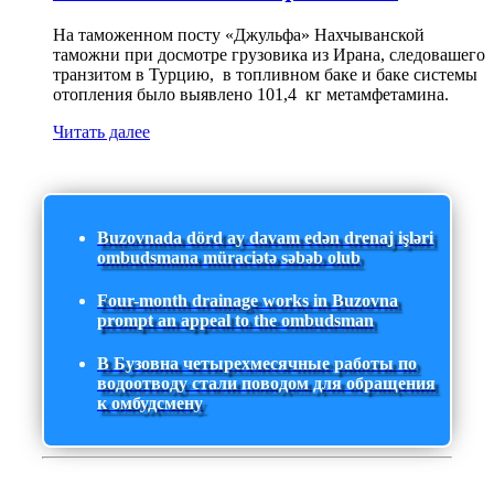
На таможенном посту «Джульфа» Нахчыванской
таможни при досмотре грузовика из Ирана, следовашего
транзитом в Турцию, в топливном баке и баке системы
отопления было выявлено 101,4 кг метамфетамина.
Читать далее
Buzovnada dörd ay davam edən drenaj işləri
ombudsmana müraciətə səbəb olub
Four-month drainage works in Buzovna
prompt an appeal to the ombudsman
В Бузовна четырехмесячные работы по
водоотводу стали поводом для обращения
к омбудсмену