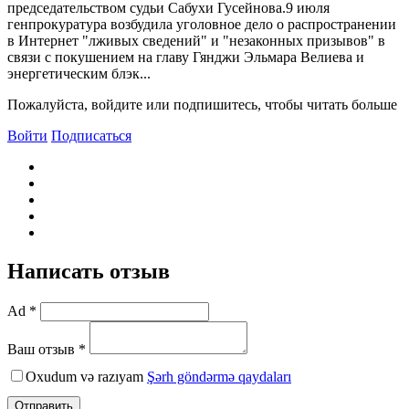
председательством судьи Сабухи Гусейнова.9 июля
генпрокуратура возбудила уголовное дело о распространении
в Интернет "лживых сведений" и "незаконных призывов" в
связи с покушением на главу Гянджи Эльмара Bелиева и
энергетическим блэк...
Пожалуйста, войдите или подпишитесь, чтобы читать больше
Войти
Подписаться
Написать отзыв
Ad *
Ваш отзыв *
Oxudum və razıyam
Şərh göndərmə qaydaları
Отправить