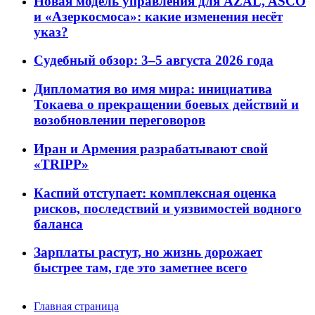
Новая модель управления для AZAL, ASCO
и «Азеркосмоса»: какие изменения несёт
указ?
Судебный обзор: 3–5 августа 2026 года
Дипломатия во имя мира: инициатива
Токаева о прекращении боевых действий и
возобновлении переговоров
Иран и Армения разрабатывают свой
«TRIPP»
Каспий отступает: комплексная оценка
рисков, последствий и уязвимостей водного
баланса
Зарплаты растут, но жизнь дорожает
быстрее там, где это заметнее всего
Главная страница