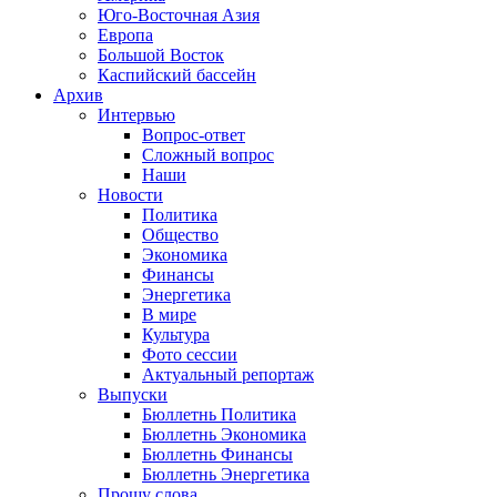
Юго-Восточная Азия
Европа
Большой Восток
Каспийский бассейн
Архив
Интервью
Вопрос-ответ
Сложный вопрос
Наши
Новости
Политика
Общество
Экономика
Финансы
Энергетика
В мире
Культура
Фото сессии
Актуальный репортаж
Выпуски
Бюллетнь Политика
Бюллетнь Экономика
Бюллетнь Финансы
Бюллетнь Энергетика
Прошу слова