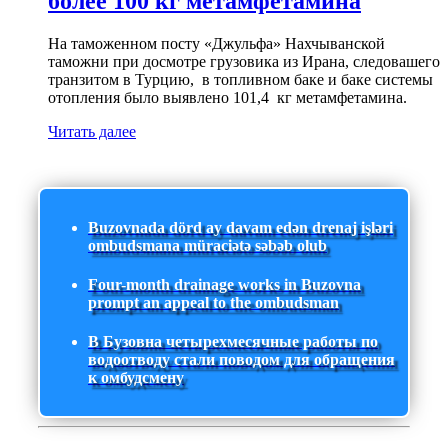
более 100 кг метамфетамина
На таможенном посту «Джульфа» Нахчыванской
таможни при досмотре грузовика из Ирана, следовашего
транзитом в Турцию, в топливном баке и баке системы
отопления было выявлено 101,4 кг метамфетамина.
Читать далее
Buzovnada dörd ay davam edən drenaj işləri
ombudsmana müraciətə səbəb olub
Four-month drainage works in Buzovna
prompt an appeal to the ombudsman
В Бузовна четырехмесячные работы по
водоотводу стали поводом для обращения
к омбудсмену