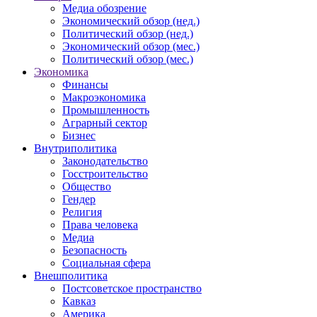
Медиа обозрение
Экономический обзор (нед.)
Политический обзор (нед.)
Экономический обзор (мес.)
Политический обзор (мес.)
Экономика
Финансы
Макроэкономика
Промышленность
Аграрный сектор
Бизнес
Внутриполитика
Законодательство
Госстроительство
Общество
Гендер
Религия
Права человека
Медиа
Безопасность
Социальная сфера
Внешполитика
Постсоветское пространство
Кавказ
Америка