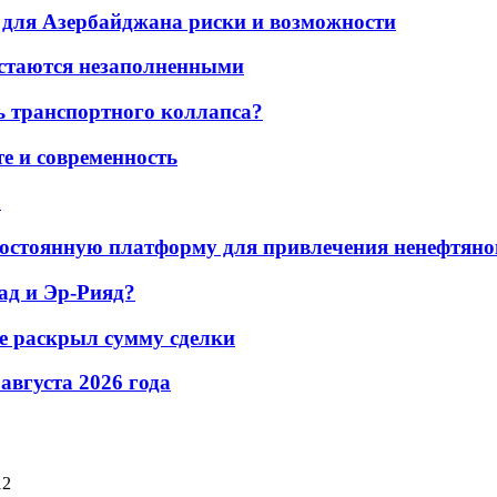
для Азербайджана риски и возможности
остаются незаполненными
ь транспортного коллапса?
е и современность
а
остоянную платформу для привлечения ненефтяно
ад и Эр-Рияд?
не раскрыл сумму сделки
 августа 2026 года
12