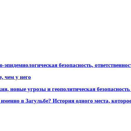
эпидемиологическая безопасность, ответственност
, чем у него
жия, новые угрозы и геополитическая безопасност
именно в Загульбе? История одного места, которо