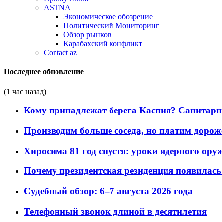
ASTNA
Экономическое обозрение
Политический Мониторинг
Обзор рынков
Карабахский конфликт
Contact az
Последнее обновление
(1 час назад)
Кому принадлежат берега Каспия? Санитарно-
Производим больше соседа, но платим дороже
Хиросима 81 год спустя: уроки ядерного ору
Почему президентская резиденция появилась 
Судебный обзор: 6–7 августа 2026 года
Телефонный звонок длиной в десятилетия