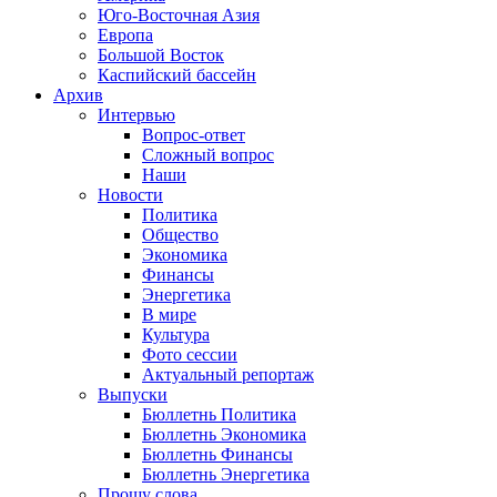
Юго-Восточная Азия
Европа
Большой Восток
Каспийский бассейн
Архив
Интервью
Вопрос-ответ
Сложный вопрос
Наши
Новости
Политика
Общество
Экономика
Финансы
Энергетика
В мире
Культура
Фото сессии
Актуальный репортаж
Выпуски
Бюллетнь Политика
Бюллетнь Экономика
Бюллетнь Финансы
Бюллетнь Энергетика
Прошу слова