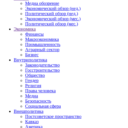
Медиа обозрение
Экономический обзор (нед.)
Политический обзор (нед.)
Экономический обзор (мес.)
Политический обзор (мес.)
Экономика
Финансы
Макроэкономика
Промышленность
Аграрный сектор
Бизнес
Внутриполитика
Законодательство
Госстроительство
Общество
Гендер
Религия
Права человека
Медиа
Безопасность
Социальная сфера
Внешполитика
Постсоветское пространство
Кавказ
Америка