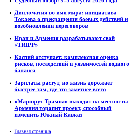
Судебный обзор: 3–5 августа 2026 года
Дипломатия во имя мира: инициатива
Токаева о прекращении боевых действий и
возобновлении переговоров
Иран и Армения разрабатывают свой
«TRIPP»
Каспий отступает: комплексная оценка
рисков, последствий и уязвимостей водного
баланса
Зарплаты растут, но жизнь дорожает
быстрее там, где это заметнее всего
«Маршрут Трампа» выходит на местность:
Армения торопит проект, способный
изменить Южный Кавказ
Главная страница