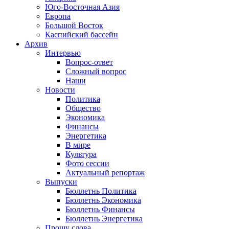
Юго-Восточная Азия
Европа
Большой Восток
Каспийский бассейн
Архив
Интервью
Вопрос-ответ
Сложный вопрос
Наши
Новости
Политика
Общество
Экономика
Финансы
Энергетика
В мире
Культура
Фото сессии
Актуальный репортаж
Выпуски
Бюллетнь Политика
Бюллетнь Экономика
Бюллетнь Финансы
Бюллетнь Энергетика
Прошу слова