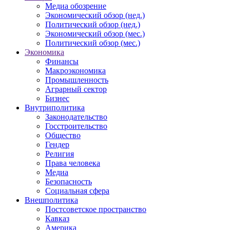
Медиа обозрение
Экономический обзор (нед.)
Политический обзор (нед.)
Экономический обзор (мес.)
Политический обзор (мес.)
Экономика
Финансы
Макроэкономика
Промышленность
Аграрный сектор
Бизнес
Внутриполитика
Законодательство
Госстроительство
Общество
Гендер
Религия
Права человека
Медиа
Безопасность
Социальная сфера
Внешполитика
Постсоветское пространство
Кавказ
Америка