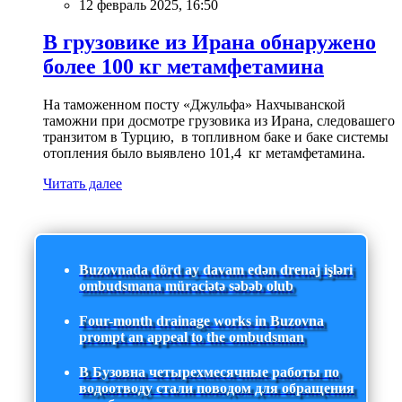
12 февраль 2025, 16:50
В грузовике из Ирана обнаружено
более 100 кг метамфетамина
На таможенном посту «Джульфа» Нахчыванской
таможни при досмотре грузовика из Ирана, следовашего
транзитом в Турцию, в топливном баке и баке системы
отопления было выявлено 101,4 кг метамфетамина.
Читать далее
Buzovnada dörd ay davam edən drenaj işləri
ombudsmana müraciətə səbəb olub
Four-month drainage works in Buzovna
prompt an appeal to the ombudsman
В Бузовна четырехмесячные работы по
водоотводу стали поводом для обращения