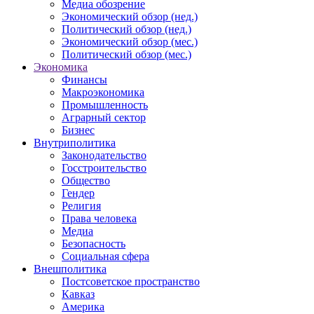
Медиа обозрение
Экономический обзор (нед.)
Политический обзор (нед.)
Экономический обзор (мес.)
Политический обзор (мес.)
Экономика
Финансы
Макроэкономика
Промышленность
Аграрный сектор
Бизнес
Внутриполитика
Законодательство
Госстроительство
Общество
Гендер
Религия
Права человека
Медиа
Безопасность
Социальная сфера
Внешполитика
Постсоветское пространство
Кавказ
Америка