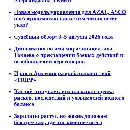
Азербайджана в Киев?
Новая модель управления для AZAL, ASCO
и «Азеркосмоса»: какие изменения несёт
указ?
Судебный обзор: 3–5 августа 2026 года
Дипломатия во имя мира: инициатива
Токаева о прекращении боевых действий и
возобновлении переговоров
Иран и Армения разрабатывают свой
«TRIPP»
Каспий отступает: комплексная оценка
рисков, последствий и уязвимостей водного
баланса
Зарплаты растут, но жизнь дорожает
быстрее там, где это заметнее всего