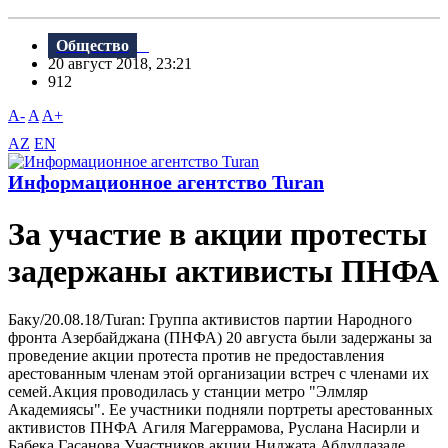
Общество
20 август 2018, 23:21
912
A-
A
A+
AZ
EN
Информационное агентство Turan
За участие в акции протесты
задержаны активисты ПНФА
Баку/20.08.18/Turan: Группа активистов партии Народного
фронта Азербайджана (ПНФА) 20 августа были задержаны за
проведение акции протеста против не предоставления
арестованным членам этой организации встреч с членами их
семей.Акция проводилась у станции метро "Элмляр
Академиясы". Ее участники подняли портреты арестованных
активистов ПНФА Агиля Магеррамова, Руслана Насирли и
Бабека Гасанова.Участников акции Ниджата Абдуллазаде,