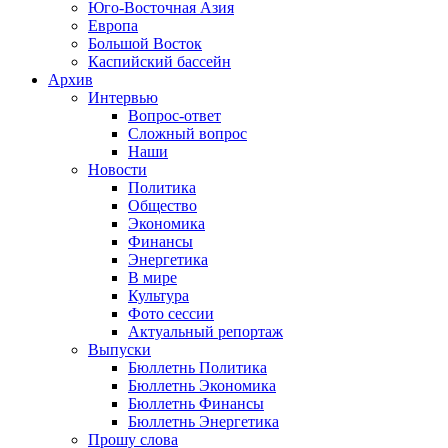
Юго-Восточная Азия
Европа
Большой Восток
Каспийский бассейн
Архив
Интервью
Вопрос-ответ
Сложный вопрос
Наши
Новости
Политика
Общество
Экономика
Финансы
Энергетика
В мире
Культура
Фото сессии
Актуальный репортаж
Выпуски
Бюллетнь Политика
Бюллетнь Экономика
Бюллетнь Финансы
Бюллетнь Энергетика
Прошу слова