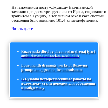
На таможенном посту «Джульфа» Нахчыванской
таможни при досмотре грузовика из Ирана, следовашего
транзитом в Турцию, в топливном баке и баке системы
отопления было выявлено 101,4 кг метамфетамина.
Читать далее
Buzovnada dörd ay davam edən drenaj işləri
ombudsmana müraciətə səbəb olub
Four-month drainage works in Buzovna
prompt an appeal to the ombudsman
В Бузовна четырехмесячные работы по
водоотводу стали поводом для обращения
к омбудсмену