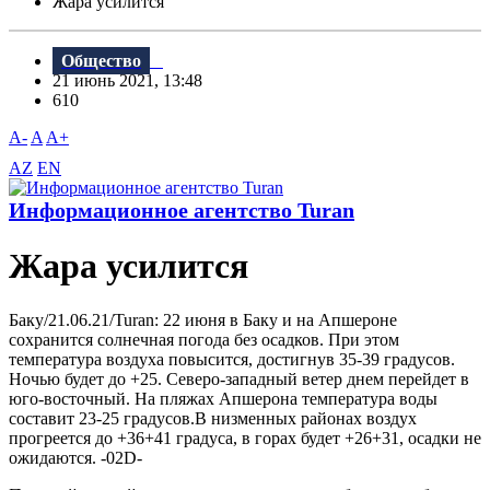
Жара усилится
Общество
21 июнь 2021, 13:48
610
A-
A
A+
AZ
EN
Информационное агентство Turan
Жара усилится
Баку/21.06.21/Turan: 22 июня в Баку и на Апшероне
сохранится солнечная погода без осадков. При этом
температура воздуха повысится, достигнув 35-39 градусов.
Ночью будет до +25. Северо-западный ветер днем перейдет в
юго-восточный. На пляжах Апшерона температура воды
составит 23-25 градусов.В низменных районах воздух
прогреется до +36+41 градуса, в горах будет +26+31, осадки не
ожидаются. -02D-