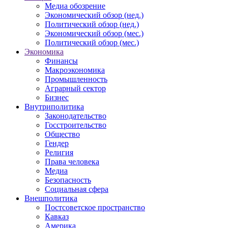
Медиа обозрение
Экономический обзор (нед.)
Политический обзор (нед.)
Экономический обзор (мес.)
Политический обзор (мес.)
Экономика
Финансы
Макроэкономика
Промышленность
Аграрный сектор
Бизнес
Внутриполитика
Законодательство
Госстроительство
Общество
Гендер
Религия
Права человека
Медиа
Безопасность
Социальная сфера
Внешполитика
Постсоветское пространство
Кавказ
Америка