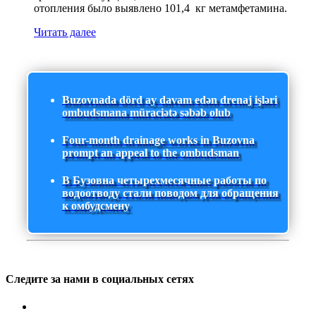
отопления было выявлено 101,4 кг метамфетамина.
Читать далее
Buzovnada dörd ay davam edən drenaj işləri
ombudsmana müraciətə səbəb olub
Four-month drainage works in Buzovna
prompt an appeal to the ombudsman
В Бузовна четырехмесячные работы по
водоотводу стали поводом для обращения
к омбудсмену
Следите за нами в социальных сетях