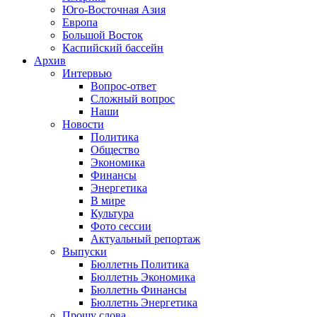
Юго-Восточная Азия
Европа
Большой Восток
Каспийский бассейн
Архив
Интервью
Вопрос-ответ
Сложный вопрос
Наши
Новости
Политика
Общество
Экономика
Финансы
Энергетика
В мире
Культура
Фото сессии
Актуальный репортаж
Выпуски
Бюллетнь Политика
Бюллетнь Экономика
Бюллетнь Финансы
Бюллетнь Энергетика
Прошу слова