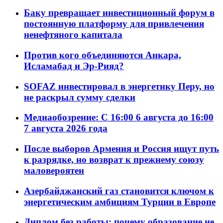
Баку превращает инвестиционный форум в
постоянную платформу для привлечения
ненефтяного капитала
Против кого объединяются Анкара,
Исламабад и Эр-Рияд?
SOFAZ инвестировал в энергетику Перу, но
не раскрыл сумму сделки
Медиаобозрение: С 16:00 6 августа до 16:00
7 августа 2026 года
После выборов Армения и Россия ищут путь
к разрядке, но возврат к прежнему союзу
маловероятен
Азербайджанский газ становится ключом к
энергетическим амбициям Турции в Европе
Диплом без работы: почему образование не