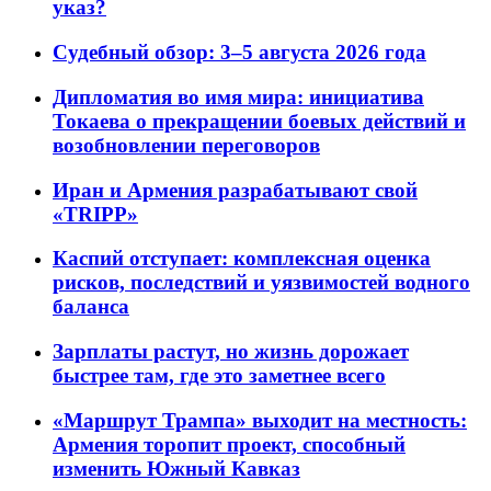
указ?
Судебный обзор: 3–5 августа 2026 года
Дипломатия во имя мира: инициатива
Токаева о прекращении боевых действий и
возобновлении переговоров
Иран и Армения разрабатывают свой
«TRIPP»
Каспий отступает: комплексная оценка
рисков, последствий и уязвимостей водного
баланса
Зарплаты растут, но жизнь дорожает
быстрее там, где это заметнее всего
«Маршрут Трампа» выходит на местность:
Армения торопит проект, способный
изменить Южный Кавказ