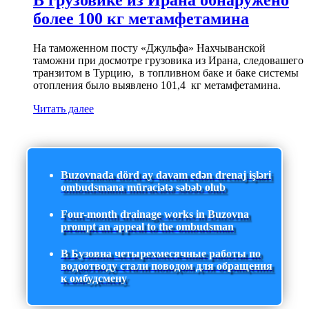
В грузовике из Ирана обнаружено
более 100 кг метамфетамина
На таможенном посту «Джульфа» Нахчыванской
таможни при досмотре грузовика из Ирана, следовашего
транзитом в Турцию, в топливном баке и баке системы
отопления было выявлено 101,4 кг метамфетамина.
Читать далее
Buzovnada dörd ay davam edən drenaj işləri
ombudsmana müraciətə səbəb olub
Four-month drainage works in Buzovna
prompt an appeal to the ombudsman
В Бузовна четырехмесячные работы по
водоотводу стали поводом для обращения
к омбудсмену