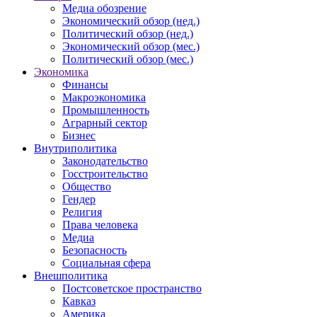
Медиа обозрение
Экономический обзор (нед.)
Политический обзор (нед.)
Экономический обзор (мес.)
Политический обзор (мес.)
Экономика
Финансы
Макроэкономика
Промышленность
Аграрный сектор
Бизнес
Внутриполитика
Законодательство
Госстроительство
Общество
Гендер
Религия
Права человека
Медиа
Безопасность
Социальная сфера
Внешполитика
Постсоветское пространство
Кавказ
Америка