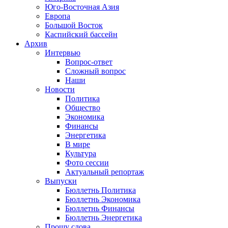
Юго-Восточная Азия
Европа
Большой Восток
Каспийский бассейн
Архив
Интервью
Вопрос-ответ
Сложный вопрос
Наши
Новости
Политика
Общество
Экономика
Финансы
Энергетика
В мире
Культура
Фото сессии
Актуальный репортаж
Выпуски
Бюллетнь Политика
Бюллетнь Экономика
Бюллетнь Финансы
Бюллетнь Энергетика
Прошу слова