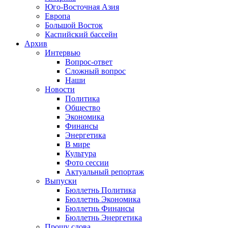
Юго-Восточная Азия
Европа
Большой Восток
Каспийский бассейн
Архив
Интервью
Вопрос-ответ
Сложный вопрос
Наши
Новости
Политика
Общество
Экономика
Финансы
Энергетика
В мире
Культура
Фото сессии
Актуальный репортаж
Выпуски
Бюллетнь Политика
Бюллетнь Экономика
Бюллетнь Финансы
Бюллетнь Энергетика
Прошу слова