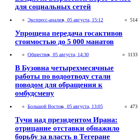
для социальных сетей
Экспресс-анализ,
05 августа, 15:12
514
Упрощена передача госактивов
стоимостью до 5 000 манатов
Общество,
05 августа, 14:30
1133
В Бузовна четырехмесячные
работы по водоотводу стали
поводом для обращения к
омбудсмену
Большой Восток,
05 августа, 13:05
473
Тучи над президентом Ирана:
отрицание отставки обнажило
борьбу за власть в Тегеране