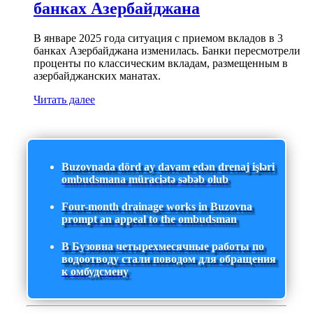
банках Азербайджана
В январе 2025 года ситуация с приемом вкладов в 3
банках Азербайджана изменилась. Банки пересмотрели
проценты по классическим вкладам, размещенным в
азербайджанских манатах.
Читать далее
Buzovnada dörd ay davam edən drenaj işləri
ombudsmana müraciətə səbəb olub
Four-month drainage works in Buzovna
prompt an appeal to the ombudsman
В Бузовна четырехмесячные работы по
водоотводу стали поводом для обращения
к омбудсмену