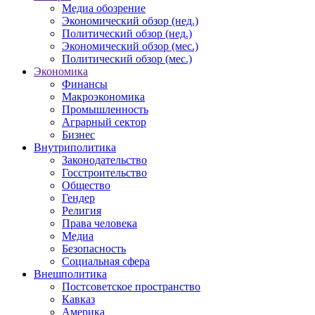
Медиа обозрение
Экономический обзор (нед.)
Политический обзор (нед.)
Экономический обзор (мес.)
Политический обзор (мес.)
Экономика
Финансы
Макроэкономика
Промышленность
Аграрный сектор
Бизнес
Внутриполитика
Законодательство
Госстроительство
Общество
Гендер
Религия
Права человека
Медиа
Безопасность
Социальная сфера
Внешполитика
Постсоветское пространство
Кавказ
Америка