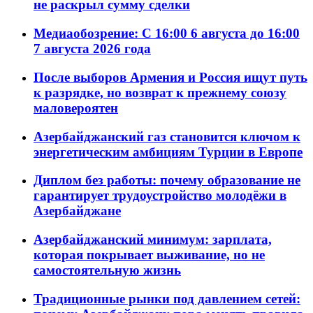
не раскрыл сумму сделки
Медиаобозрение: С 16:00 6 августа до 16:00
7 августа 2026 года
После выборов Армения и Россия ищут путь
к разрядке, но возврат к прежнему союзу
маловероятен
Азербайджанский газ становится ключом к
энергетическим амбициям Турции в Европе
Диплом без работы: почему образование не
гарантирует трудоустройство молодёжи в
Азербайджане
Азербайджанский минимум: зарплата,
которая покрывает выживание, но не
самостоятельную жизнь
Традиционные рынки под давлением сетей: