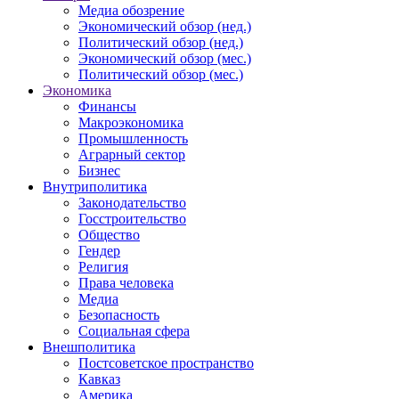
Медиа обозрение
Экономический обзор (нед.)
Политический обзор (нед.)
Экономический обзор (мес.)
Политический обзор (мес.)
Экономика
Финансы
Макроэкономика
Промышленность
Аграрный сектор
Бизнес
Внутриполитика
Законодательство
Госстроительство
Общество
Гендер
Религия
Права человека
Медиа
Безопасность
Социальная сфера
Внешполитика
Постсоветское пространство
Кавказ
Америка