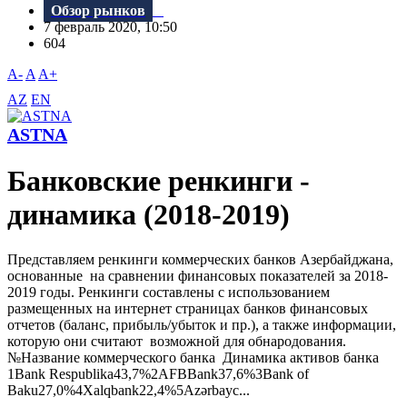
Обзор рынков
7 февраль 2020, 10:50
604
A-
A
A+
AZ
EN
ASTNA
Банковские ренкинги -
динамика (2018-2019)
Представляем ренкинги коммерческих банков Азербайджана,
основанные на сравнении финансовых показателей за 2018-
2019 годы. Ренкинги составлены с использованием
размещенных на интернет страницах банков финансовых
отчетов (баланс, прибыль/убыток и пр.), а также информации,
которую они считают возможной для обнародования.
№Название коммерческого банка Динамика активов банка
1Bank Respublika43,7%2AFBBank37,6%3Bank of
Baku27,0%4Xalqbank22,4%5Azərbayc...