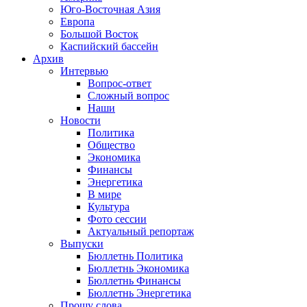
Юго-Восточная Азия
Европа
Большой Восток
Каспийский бассейн
Архив
Интервью
Вопрос-ответ
Сложный вопрос
Наши
Новости
Политика
Общество
Экономика
Финансы
Энергетика
В мире
Культура
Фото сессии
Актуальный репортаж
Выпуски
Бюллетнь Политика
Бюллетнь Экономика
Бюллетнь Финансы
Бюллетнь Энергетика
Прошу слова