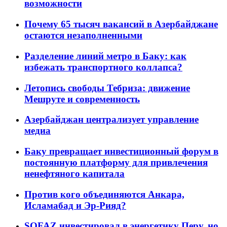
возможности
Почему 65 тысяч вакансий в Азербайджане
остаются незаполненными
Разделение линий метро в Баку: как
избежать транспортного коллапса?
Летопись свободы Тебриза: движение
Мешруте и современность
Азербайджан централизует управление
медиа
Баку превращает инвестиционный форум в
постоянную платформу для привлечения
ненефтяного капитала
Против кого объединяются Анкара,
Исламабад и Эр-Рияд?
SOFAZ инвестировал в энергетику Перу, но