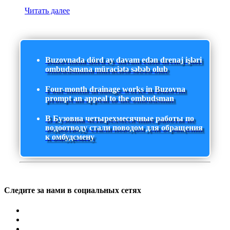
Читать далее
Buzovnada dörd ay davam edən drenaj işləri
ombudsmana müraciətə səbəb olub
Four-month drainage works in Buzovna
prompt an appeal to the ombudsman
В Бузовна четырехмесячные работы по
водоотводу стали поводом для обращения
к омбудсмену
Следите за нами в социальных сетях