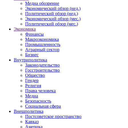
Медиа обозрение
Экономический обзор (нед.)
Политический обзор (нед.)
Экономический обзор (мес.)
Политический обзор (мес.)
Экономика
Финансы
Макроэкономика
Промышленность
Аграрный сектор
Бизнес
Внутриполитика
Законодательство
Госстроительство
Общество
Гендер
Религия
Права человека
Медиа
Безопасность
Социальная сфера
Внешполитика
Постсоветское пространство
Кавказ
Америка