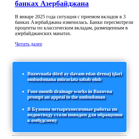
банках Азербайджана
В январе 2025 года ситуация с приемом вкладов в 3
банках Азербайджана изменилась. Банки пересмотрели
проценты по классическим вкладам, размещенным в
азербайджанских манатах.
Читать далее
Buzovnada dörd ay davam edən drenaj işləri
ombudsmana müraciətə səbəb olub
Four-month drainage works in Buzovna
prompt an appeal to the ombudsman
В Бузовна четырехмесячные работы по
водоотводу стали поводом для обращения
к омбудсмену