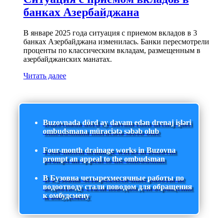
банках Азербайджана
В январе 2025 года ситуация с приемом вкладов в 3
банках Азербайджана изменилась. Банки пересмотрели
проценты по классическим вкладам, размещенным в
азербайджанских манатах.
Читать далее
Buzovnada dörd ay davam edən drenaj işləri
ombudsmana müraciətə səbəb olub
Four-month drainage works in Buzovna
prompt an appeal to the ombudsman
В Бузовна четырехмесячные работы по
водоотводу стали поводом для обращения
к омбудсмену