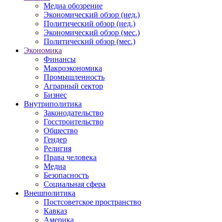
Медиа обозрение
Экономический обзор (нед.)
Политический обзор (нед.)
Экономический обзор (мес.)
Политический обзор (мес.)
Экономика
Финансы
Макроэкономика
Промышленность
Аграрный сектор
Бизнес
Внутриполитика
Законодательство
Госстроительство
Общество
Гендер
Религия
Права человека
Медиа
Безопасность
Социальная сфера
Внешполитика
Постсоветское пространство
Кавказ
Америка