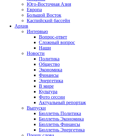
Юго-Восточная Азия
Европа
Большой Восток
Каспийский бассейн
Архив
Интервью
Вопрос-ответ
Сложный вопрос
Наши
Новости
Политика
Общество
Экономика
Финансы
Энергетика
В мире
Культура
Фото сессии
Актуальный репортаж
Выпуски
Бюллетнь Политика
Бюллетнь Экономика
Бюллетнь Финансы
Бюллетнь Энергетика
Прошу слова