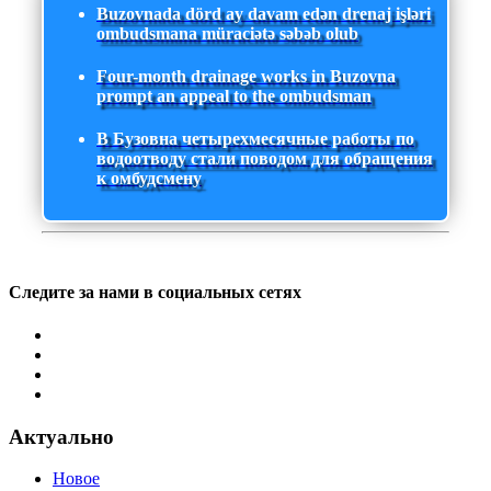
Buzovnada dörd ay davam edən drenaj işləri
ombudsmana müraciətə səbəb olub
Four-month drainage works in Buzovna
prompt an appeal to the ombudsman
В Бузовна четырехмесячные работы по
водоотводу стали поводом для обращения
к омбудсмену
Следите за нами в социальных сетях
Актуально
Новое