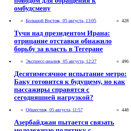
поводом для обращения к
омбудсмену
Большой Восток,
05 августа, 13:05
428
Тучи над президентом Ирана:
отрицание отставки обнажило
борьбу за власть в Тегеране
Экспресс-анализ,
05 августа, 12:27
496
Десятимесячное испытание метро:
Баку готовится к будущему, но как
пассажиры справятся с
сегодняшней нагрузкой?
Общество,
05 августа, 11:57
448
Азербайджан пытается связать
молодежную политику с