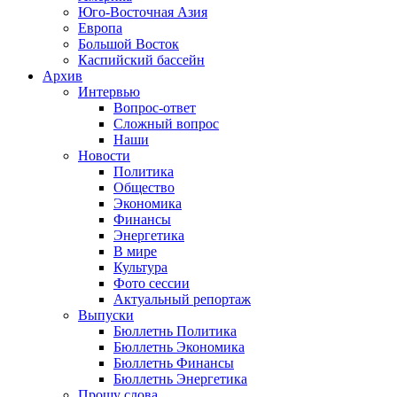
Юго-Восточная Азия
Европа
Большой Восток
Каспийский бассейн
Архив
Интервью
Вопрос-ответ
Сложный вопрос
Наши
Новости
Политика
Общество
Экономика
Финансы
Энергетика
В мире
Культура
Фото сессии
Актуальный репортаж
Выпуски
Бюллетнь Политика
Бюллетнь Экономика
Бюллетнь Финансы
Бюллетнь Энергетика
Прошу слова