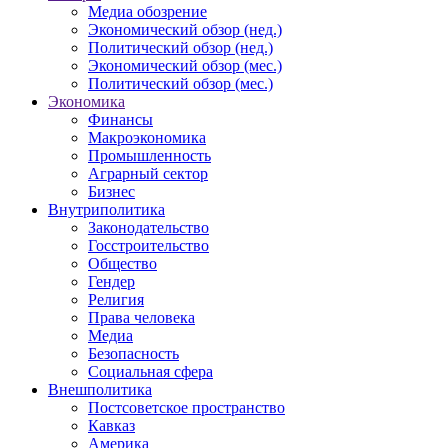
Медиа обозрение
Экономический обзор (нед.)
Политический обзор (нед.)
Экономический обзор (мес.)
Политический обзор (мес.)
Экономика
Финансы
Макроэкономика
Промышленность
Аграрный сектор
Бизнес
Внутриполитика
Законодательство
Госстроительство
Общество
Гендер
Религия
Права человека
Медиа
Безопасность
Социальная сфера
Внешполитика
Постсоветское пространство
Кавказ
Америка