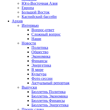
Юго-Восточная Азия
Европа
Большой Восток
Каспийский бассейн
Архив
Интервью
Вопрос-ответ
Сложный вопрос
Наши
Новости
Политика
Общество
Экономика
Финансы
Энергетика
В мире
Культура
Фото сессии
Актуальный репортаж
Выпуски
Бюллетнь Политика
Бюллетнь Экономика
Бюллетнь Финансы
Бюллетнь Энергетика
Прошу слова