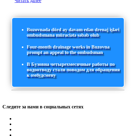
Читать далее
Buzovnada dörd ay davam edən drenaj işləri
ombudsmana müraciətə səbəb olub
Four-month drainage works in Buzovna
prompt an appeal to the ombudsman
В Бузовна четырехмесячные работы по
водоотводу стали поводом для обращения
к омбудсмену
Следите за нами в социальных сетях