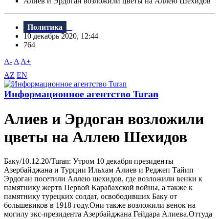
Алиев и Эрдоган возложили цветы на Аллею Шехидов
Политика
10 декабрь 2020, 12:44
764
A-
A
A+
AZ
EN
Информационное агентство Turan
Алиев и Эрдоган возложили
цветы на Аллею Шехидов
Баку/10.12.20/Turan: Утром 10 декабря президенты
Азербайджана и Турции Ильхам Алиев и Реджеп Тайип
Эрдоган посетили Аллею шехидов, где возложили венки к
памятнику жертв Первой Карабахской войны, а также к
памятнику турецких солдат, освободивших Баку от
большевиков в 1918 году.Они также возложили венок на
могилу экс-президента Азербайджана Гейдара Алиева.Оттуда