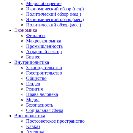
Медиа обозрение
Экономический обзор (нед.)
Политический обзор (нед.)
Экономический обзор (мес.)
Политический обзор (мес.)
Экономика
Финансы
Макроэкономика
Промышленность
Аграрный сектор
Бизнес
Внутриполитика
Законодательство
Госстроительство
Общество
Гендер
Религия
Права человека
Медиа
Безопасность
Социальная сфера
Внешполитика
Постсоветское пространство
Кавказ
Америка