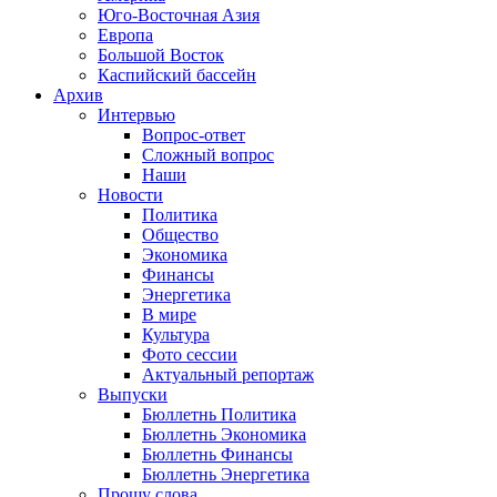
Юго-Восточная Азия
Европа
Большой Восток
Каспийский бассейн
Архив
Интервью
Вопрос-ответ
Сложный вопрос
Наши
Новости
Политика
Общество
Экономика
Финансы
Энергетика
В мире
Культура
Фото сессии
Актуальный репортаж
Выпуски
Бюллетнь Политика
Бюллетнь Экономика
Бюллетнь Финансы
Бюллетнь Энергетика
Прошу слова