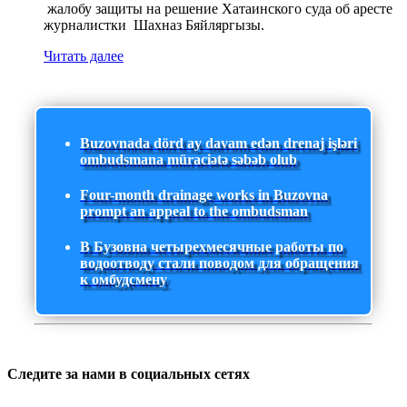
жалобу защиты на решение Хатаинского суда об аресте
журналистки Шахназ Бяйляргызы.
Читать далее
Buzovnada dörd ay davam edən drenaj işləri
ombudsmana müraciətə səbəb olub
Four-month drainage works in Buzovna
prompt an appeal to the ombudsman
В Бузовна четырехмесячные работы по
водоотводу стали поводом для обращения
к омбудсмену
Следите за нами в социальных сетях