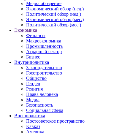
Медиа обозрение
Экономический обзор (нед.)
Политический обзор (нед.)
Экономический обзор (мес.)
Политический обзор (мес.)
Экономика
Финансы
Макроэкономика
Промышленность
Аграрный сектор
Бизнес
Внутриполитика
Законодательство
Госстроительство
Общество
Гендер
Религия
Права человека
Медиа
Безопасность
Социальная сфера
Внешполитика
Постсоветское пространство
Кавказ
Америка