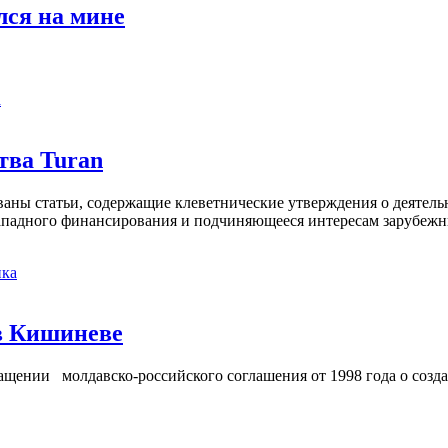
ся на мине
а
тва Turan
кованы статьи, содержащие клеветнические утверждения о деятел
 западного финансирования и подчиняющееся интересам зарубежн
ка
в Кишиневе
ении молдавско-российского соглашения от 1998 года о созд