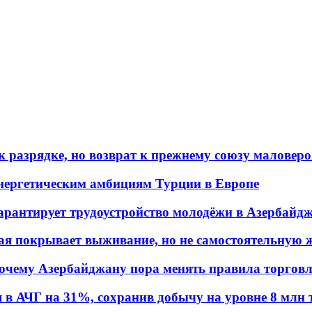
 разрядке, но возврат к прежнему союзу маловеро
энергетическим амбициям Турции в Европе
гарантирует трудоустройство молодёжи в Азербайд
ая покрывает выживание, но не самостоятельную 
почему Азербайджану пора менять правила торгов
в АЧГ на 31%, сохранив добычу на уровне 8 млн 