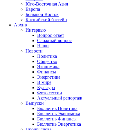
Юго-Восточная Азия
Европа
Большой Восток
Каспийский бассейн
Архив
Интервью
Вопрос-ответ
Сложный вопрос
Наши
Новости
Политика
Общество
Экономика
Финансы
Энергетика
В мире
Культура
Фото сессии
Актуальный репортаж
Выпуски
Бюллетнь Политика
Бюллетнь Экономика
Бюллетнь Финансы
Бюллетнь Энергетика
Прошу слова