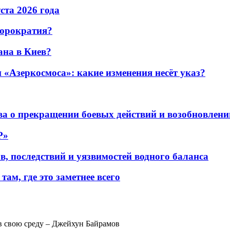
уста 2026 года
бюрократия?
ана в Киев?
«Азеркосмоса»: какие изменения несёт указ?
а о прекращении боевых действий и возобновлени
P»
в, последствий и уязвимостей водного баланса
ам, где это заметнее всего
в свою среду – Джейхун Байрамов