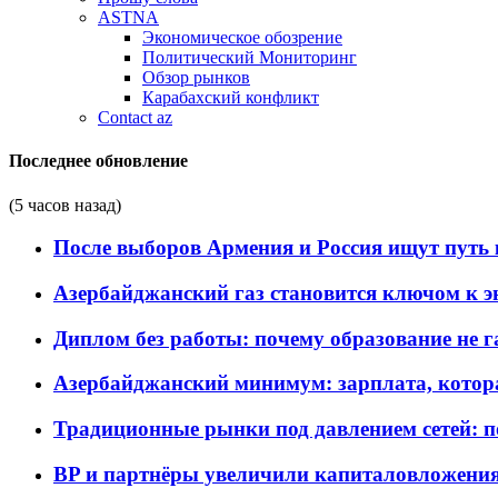
ASTNA
Экономическое обозрение
Политический Мониторинг
Обзор рынков
Карабахский конфликт
Contact az
Последнее обновление
(5 часов назад)
После выборов Армения и Россия ищут путь к
Азербайджанский газ становится ключом к 
Диплом без работы: почему образование не 
Азербайджанский минимум: зарплата, котор
Традиционные рынки под давлением сетей: 
BP и партнёры увеличили капиталовложения 