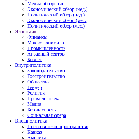
Медиа обозрение
Экономический обзор (нед.)
Политический обзор (нед.)
Экономический обзор (мес.)
Политический обзор (мес.)
Экономика
Финансы
Макроэкономика
Промышленность
Аграрный сектор
Бизнес
Внутриполитика
Законодательство
Госстроительство
Общество
Гендер
Религия
Права человека
Медиа
Безопасность
Социальная сфера
Внешполитика
Постсоветское пространство
Кавказ
Америка