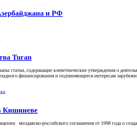
Азербайджана и РФ
а
тва Turan
кованы статьи, содержащие клеветнические утверждения о деятел
 западного финансирования и подчиняющееся интересам зарубежн
ка
в Кишиневе
ении молдавско-российского соглашения от 1998 года о созд