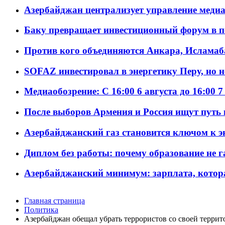
Азербайджан централизует управление меди
Баку превращает инвестиционный форум в п
Против кого объединяются Анкара, Исламаб
SOFAZ инвестировал в энергетику Перу, но 
Медиаобозрение: С 16:00 6 августа до 16:00 7
После выборов Армения и Россия ищут путь к
Азербайджанский газ становится ключом к 
Диплом без работы: почему образование не 
Азербайджанский минимум: зарплата, котор
Главная страница
Политика
Азербайджан обещал убрать террористов со своей терри