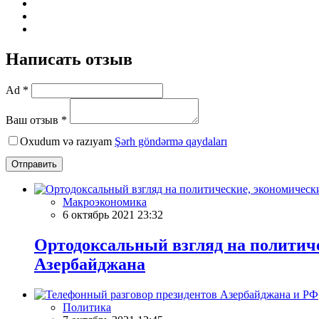
Написать отзыв
Ad *
Ваш отзыв *
Oxudum və razıyam
Şərh göndərmə qaydaları
Отправить
Макроэкономика
6 октябрь 2021 23:32
Ортодоксальный взгляд на политиче
Азербайджана
Политика