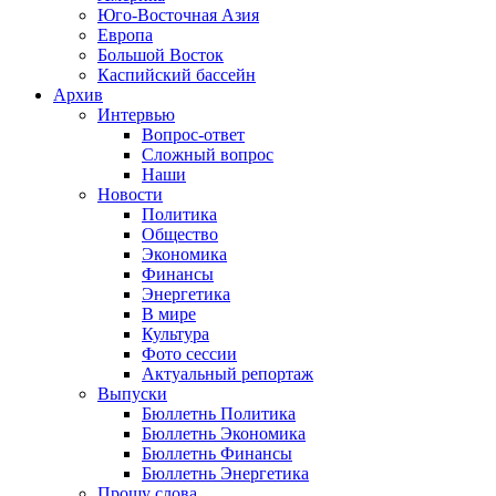
Юго-Восточная Азия
Европа
Большой Восток
Каспийский бассейн
Архив
Интервью
Вопрос-ответ
Сложный вопрос
Наши
Новости
Политика
Общество
Экономика
Финансы
Энергетика
В мире
Культура
Фото сессии
Актуальный репортаж
Выпуски
Бюллетнь Политика
Бюллетнь Экономика
Бюллетнь Финансы
Бюллетнь Энергетика
Прошу слова