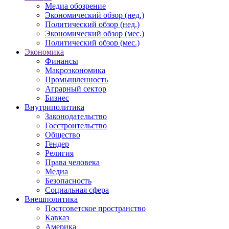
Медиа обозрение
Экономический обзор (нед.)
Политический обзор (нед.)
Экономический обзор (мес.)
Политический обзор (мес.)
Экономика
Финансы
Макроэкономика
Промышленность
Аграрный сектор
Бизнес
Внутриполитика
Законодательство
Госстроительство
Общество
Гендер
Религия
Права человека
Медиа
Безопасность
Социальная сфера
Внешполитика
Постсоветское пространство
Кавказ
Америка