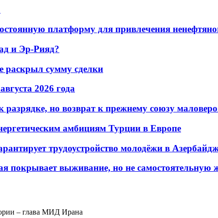
а
остоянную платформу для привлечения ненефтяно
ад и Эр-Рияд?
не раскрыл сумму сделки
 августа 2026 года
 разрядке, но возврат к прежнему союзу маловеро
энергетическим амбициям Турции в Европе
гарантирует трудоустройство молодёжи в Азербайд
ая покрывает выживание, но не самостоятельную 
тории – глава МИД Ирана