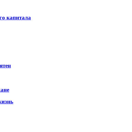
го капитала
ятен
жане
жизнь