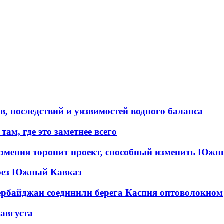
в, последствий и уязвимостей водного баланса
ам, где это заметнее всего
рмения торопит проект, способный изменить Южн
рез Южный Кавказ
ербайджан соединили берега Каспия оптоволокном
 августа