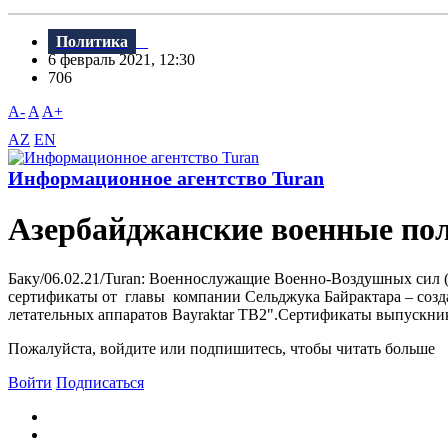
Политика
6 февраль 2021, 12:30
706
A-
A
A+
AZ
EN
Информационное агентство Turan
Азербайджанские военные по
Баку/06.02.21/Turan: Военнослужащие Военно-Воздушных сил
сертификаты от главы компании Сельджука Байрактара – созд
летательных аппаратов Bayraktar TB2".Сертификаты выпускни
Пожалуйста, войдите или подпишитесь, чтобы читать больше
Войти
Подписаться