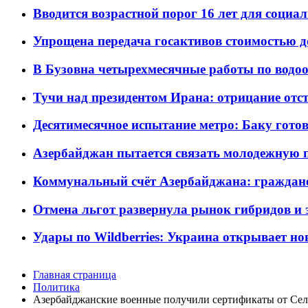
Вводится возрастной порог 16 лет для социа
Упрощена передача госактивов стоимостью д
В Бузовна четырехмесячные работы по водоо
Тучи над президентом Ирана: отрицание отст
Десятимесячное испытание метро: Баку готов
Азербайджан пытается связать молодежную п
Коммунальный счёт Азербайджана: граждане 
Отмена льгот развернула рынок гибридов и
Удары по Wildberries: Украина открывает но
Главная страница
Политика
Азербайджанские военные получили сертификаты от Сел