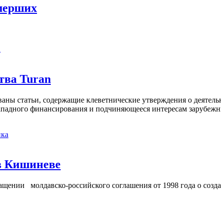
мерших
а
тва Turan
кованы статьи, содержащие клеветнические утверждения о деятел
 западного финансирования и подчиняющееся интересам зарубежн
ка
в Кишиневе
ении молдавско-российского соглашения от 1998 года о созд