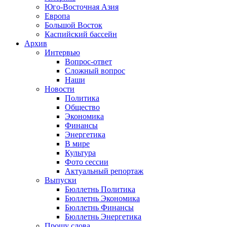
Юго-Восточная Азия
Европа
Большой Восток
Каспийский бассейн
Архив
Интервью
Вопрос-ответ
Сложный вопрос
Наши
Новости
Политика
Общество
Экономика
Финансы
Энергетика
В мире
Культура
Фото сессии
Актуальный репортаж
Выпуски
Бюллетнь Политика
Бюллетнь Экономика
Бюллетнь Финансы
Бюллетнь Энергетика
Прошу слова