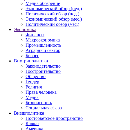
Медиа обозрение
Экономический обзор (нед.)
Политический обзор (нед.)
Экономический обзор (мес.)
Политический обзор (мес.)
Экономика
Финансы
Макроэкономика
Промышленность
Аграрный сектор
Бизнес
Внутриполитика
Законодательство
Госстроительство
Общество
Гендер
Религия
Права человека
Медиа
Безопасность
Социальная сфера
Внешполитика
Постсоветское пространство
Кавказ
Америка