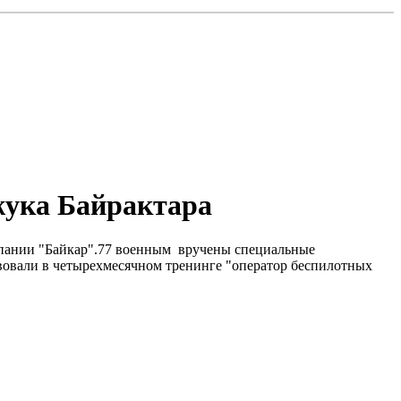
жука Байрактара
мпании "Байкар".77 военным вручены специальные
вовали в четырехмесячном тренинге "оператор беспилотных
.