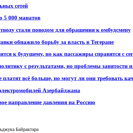
льных сетей
о 5 000 манатов
тводу стали поводом для обращения к омбудсмену
авки обнажило борьбу за власть в Тегеране
ится к будущему, но как пассажиры справятся с с
олитику с результатами, но проблемы занятости и
платят всё больше, но могут ли они требовать кач
 электромобилей Азербайджана
вое направление давления на Россию
ьджука Байрактара