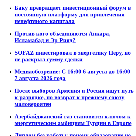
Баку превращает инвестиционный форум в
постоянную платформу для привлечения
ненефтяного капитала
Против кого объединяются Анкара,
Исламабад и Эр-Рияд?
SOFAZ инвестировал в энергетику Перу, но
не раскрыл сумму сделки
Медиаобозрение: С 16:00 6 августа до 16:00
7 августа 2026 года
После выборов Армения и Россия ищут путь
к разрядке, но возврат к прежнему союзу
маловероятен
Азербайджанский газ становится ключом к
энергетическим амбициям Турции в Европе
Диплом без работы: почему образование не