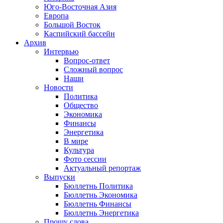
Юго-Восточная Азия
Европа
Большой Восток
Каспийский бассейн
Архив
Интервью
Вопрос-ответ
Сложный вопрос
Наши
Новости
Политика
Общество
Экономика
Финансы
Энергетика
В мире
Культура
Фото сессии
Актуальный репортаж
Выпуски
Бюллетнь Политика
Бюллетнь Экономика
Бюллетнь Финансы
Бюллетнь Энергетика
Прошу слова