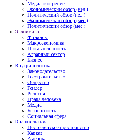
Медиа обозрение
Экономический обзор (нед.)
Политический обзор (нед.)
Экономический обзор (мес.)
Политический обзор (мес.)
Экономика
Финансы
Макроэкономика
Промышленность
Аграрный сектор
Бизнес
Внутриполитика
Законодательство
Госстроительство
Общество
Гендер
Религия
Права человека
Медиа
Безопасность
Социальная сфера
Внешполитика
Постсоветское пространство
Кавказ
Америка