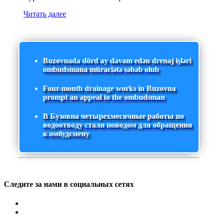
Читать далее
Buzovnada dörd ay davam edən drenaj işləri
ombudsmana müraciətə səbəb olub
Four-month drainage works in Buzovna
prompt an appeal to the ombudsman
В Бузовна четырехмесячные работы по
водоотводу стали поводом для обращения
к омбудсмену
Следите за нами в социальных сетях